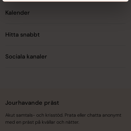
Kalender
Hitta snabbt
Sociala kanaler
Jourhavande präst
Akut samtals- och krisstöd. Prata eller chatta anonymt
med en präst på kvällar och nätter.