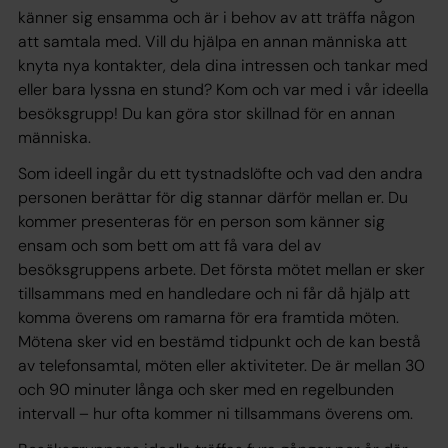
känner sig ensamma och är i behov av att träffa någon
att samtala med. Vill du hjälpa en annan människa att
knyta nya kontakter, dela dina intressen och tankar med
eller bara lyssna en stund? Kom och var med i vår ideella
besöksgrupp! Du kan göra stor skillnad för en annan
människa.
Som ideell ingår du ett tystnadslöfte och vad den andra
personen berättar för dig stannar därför mellan er. Du
kommer presenteras för en person som känner sig
ensam och som bett om att få vara del av
besöksgruppens arbete. Det första mötet mellan er sker
tillsammans med en handledare och ni får då hjälp att
komma överens om ramarna för era framtida möten.
Mötena sker vid en bestämd tidpunkt och de kan bestå
av telefonsamtal, möten eller aktiviteter. De är mellan 30
och 90 minuter långa och sker med en regelbunden
intervall – hur ofta kommer ni tillsammans överens om.