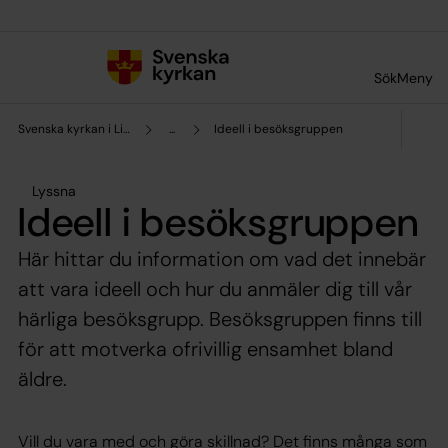
Till innehållet
Till undermeny
Sök
Meny
Svenska kyrkan i Lilla Edet
...
Ideell i besöksgruppen
Lyssna
Ideell i besöksgruppen
Här hittar du information om vad det innebär
att vara ideell och hur du anmäler dig till vår
härliga besöksgrupp. Besöksgruppen finns till
för att motverka ofrivillig ensamhet bland
äldre.
Vill du vara med och göra skillnad? Det finns många som