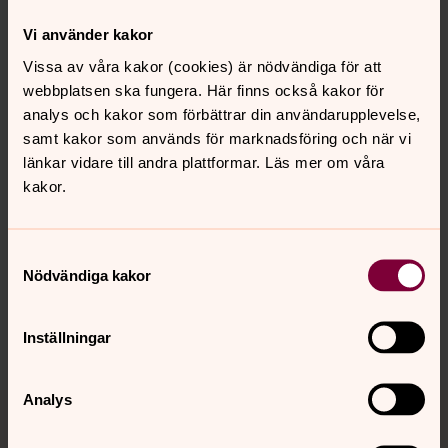
eller önskar mer information.
Vi använder kakor
Varmt välkommen!
Vissa av våra kakor (cookies) är nödvändiga för att
webbplatsen ska fungera. Här finns också kakor för
analys och kakor som förbättrar din användarupplevelse,
samt kakor som används för marknadsföring och när vi
länkar vidare till andra plattformar. Läs mer om våra
kakor.
Senast ändrad 8 augusti 2024
Synpunkter eller frågor på sidans
innehåll?
Samtyckesval
lillaedets.pastorat@svenskakyrkan.se
Nödvändiga kakor
Dela
Inställningar
Tillbaka till toppen
Tillbaka till innehållet
Analys