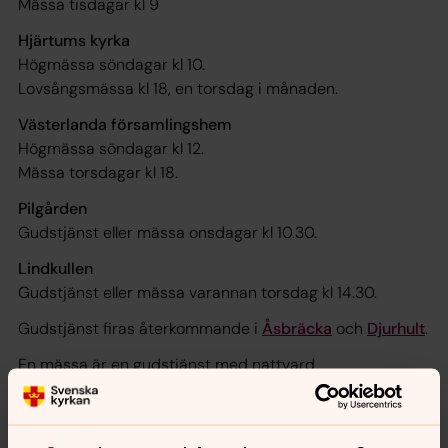
Mässa tisdagar kl 9
Hjärtums kyrka
Högmässa söndagar kl 10.
Lovsångsmässa kl 18, en torsdag i månaden.
Västerlanda församlingshem
Högmässa söndagar kl 12.
Mässa torsdagar kl 18.
Pilgården
Gudstjänst eller mässa onsdagar kl 10.30.
Lindkullen
Gudstjänst eller mässa varannan torsdag kl 14.30.
Gudstjänst firas återkommande i
Åsbräcka
och
Djurhult
.
En mässa är en gudstjänst med nattvard.
Med reservation för ändringar.