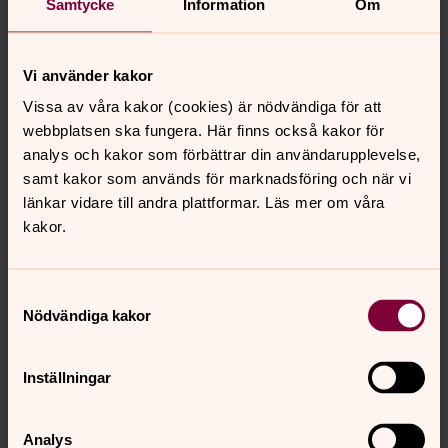
Samtycke
Information
Om
Kommande gudstjänster
Vecka 32
augusti 2026
Vi använder kakor
Vissa av våra kakor (cookies) är nödvändiga för att
mån
tis
ons
tor
fre
lör
sön
webbplatsen ska fungera. Här finns också kakor för
analys och kakor som förbättrar din användarupplevelse,
3
4
5
6
7
8
9
samt kakor som används för marknadsföring och när vi
länkar vidare till andra plattformar. Läs mer om våra
Mässa Lindkullen
kakor.
torsdag 6 augusti 2026
·
14.30
–
15.30
Fuxerna-Åsbräcka församling
Samtyckesval
Nödvändiga kakor
Präst Carl Sixten Block
Inställningar
Mässa Västerlanda
torsdag 6 augusti 2026
·
18.00
–
19.00
Analys