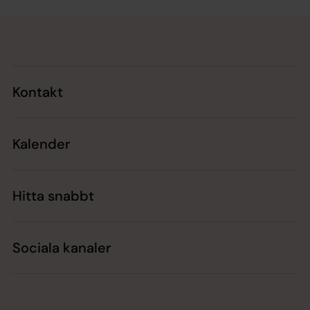
Tillbaka till toppen
Tillbaka till innehållet
Kontakt
Kalender
Hitta snabbt
Sociala kanaler