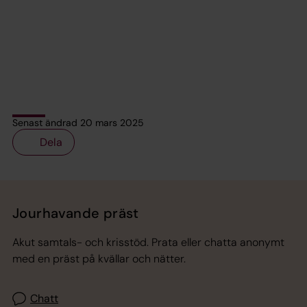
Senast ändrad 20 mars 2025
Dela
Tillbaka till toppen
Tillbaka till innehållet
Jourhavande präst
Akut samtals- och krisstöd. Prata eller chatta anonymt
med en präst på kvällar och nätter.
Chatt