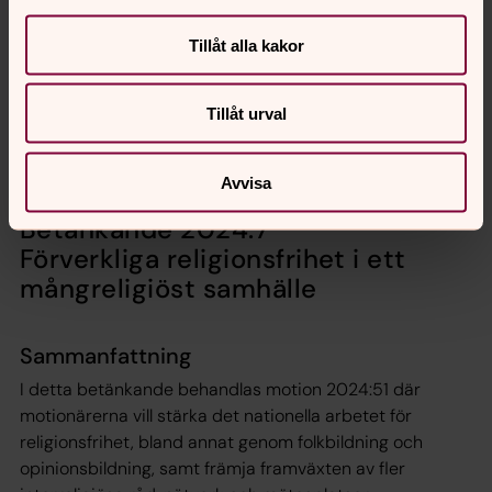
Till betänkandet finns en reservation och en särskild
Tillåt alla kakor
mening.
Tillåt urval
Kyrkomötet beslutar att
avslå motion 2024:34.
Avvisa
Betänkande 2024:7
Förverkliga religionsfrihet i ett
mångreligiöst samhälle
Sammanfattning
I detta betänkande behandlas motion 2024:51 där
motionärerna vill stärka det nationella arbetet för
religionsfrihet, bland annat genom folkbildning och
opinionsbildning, samt främja framväxten av fler