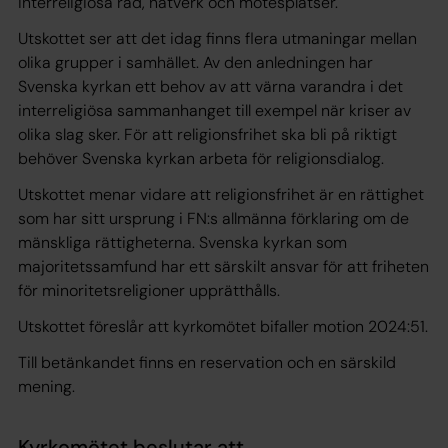
interreligiösa råd, nätverk och mötesplatser.
Utskottet ser att det idag finns flera utmaningar mellan
olika grupper i samhället. Av den anledningen har
Svenska kyrkan ett behov av att värna varandra i det
interreligiösa sammanhanget till exempel när kriser av
olika slag sker. För att religionsfrihet ska bli på riktigt
behöver Svenska kyrkan arbeta för religionsdialog.
Utskottet menar vidare att religionsfrihet är en rättighet
som har sitt ursprung i FN:s allmänna förklaring om de
mänskliga rättigheterna. Svenska kyrkan som
majoritetssamfund har ett särskilt ansvar för att friheten
för minoritetsreligioner upprätthålls.
Utskottet föreslår att kyrkomötet bifaller motion 2024:51.
Till betänkandet finns en reservation och en särskild
mening.
Kyrkomötet beslutar att