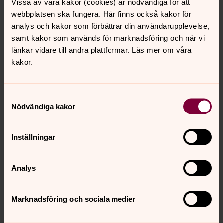
Vissa av våra kakor (cookies) är nödvändiga för att
personella resurser till utlandsförsamlingarnas
webbplatsen ska fungera. Här finns också kakor för
förfogande så att övergången till ny organisation blir så
analys och kakor som förbättrar din användarupplevelse,
smidig som möjlig.
samt kakor som används för marknadsföring och när vi
länkar vidare till andra plattformar. Läs mer om våra
Mot bakgrund av att förändringsprocessen har kommit
kakor.
långt i många av utlandsförsamlingarna behöver
kyrkoordningsändringarna träda i kraft varför utskottet
föreslår att kyrkomötet avslår motionen.
Samtyckesval
Nödvändiga kakor
I motion 2024:69 föreslås att kyrkomötet ska uppdra åt
kyrkostyrelsen att återkomma med förslag till
kyrkoordningsändringar som innebär att samtliga
Inställningar
anställningar i Svenska kyrkans utlandsförsamlingar
följer svenska anställningsavtal och arbetsmiljölagar.
Analys
Utskottet konstaterar att vid lokalanställningar i utlandet
gäller lokal lagstiftning
och det är inte möjligt att ändra på genom
Marknadsföring och sociala medier
bestämmelser i kyrkoordningen, varför utskottet föreslår
att kyrkomötet avslår motionen.