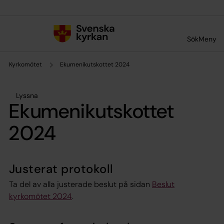
Till innehållet
Till undermeny
Sök
Meny
Kyrkomötet
Ekumenikutskottet 2024
Lyssna
Ekumenikutskottet
2024
Justerat protokoll
Ta del av alla justerade beslut på sidan
Beslut
kyrkomötet 2024
.