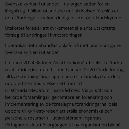
Svenska kyrkan i utlandet – ny organisation för en
långsiktigt hållbar utlandskyrka. I skrivelsen föreslås ett
antal ändringar i kyrkoordningen som rör utlandskyrkan.
Utskottet föreslår att kyrkomötet ska anta utskottets
förslag till ändringar i kyrkoordningen.
I betänkandet behandlas också två motioner som gäller
Svenska kyrkan i utlandet.
I motion 2024:33 föreslås att kyrkomötet dels ska ändra
ikraftträdandedatum till den 1 januari 2026 för de förslag
till kyrkoordningsändringar som rör utlandskyrkan, dels
uppdra till kyrkostyrelsen att fram till
ikraftträdandedatum, i samråd med Visby stift och
berörda församlingar, genomföra en förankring och
implementering av de föreslagna förändringarna, dels
uppdra till kyrkostyrelsen att ställa ekonomiska och
personella resurser till utlandsförsamlingarnas
förfogande så att övergången till ny organisation blir så