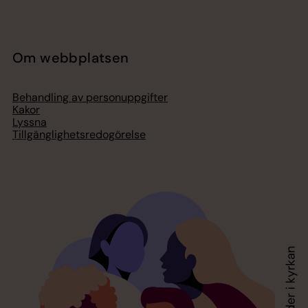
Om webbplatsen
Behandling av personuppgifter
Kakor
Lyssna
Tillgänglighetsredogörelse