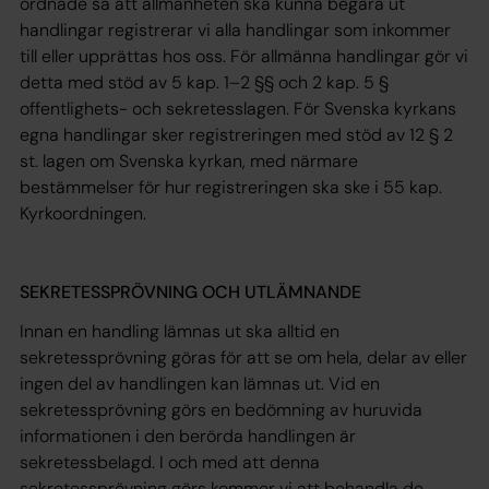
ordnade så att allmänheten ska kunna begära ut
handlingar registrerar vi alla handlingar som inkommer
till eller upprättas hos oss. För allmänna handlingar gör vi
detta med stöd av 5 kap. 1–2 §§ och 2 kap. 5 §
offentlighets- och sekretesslagen. För Svenska kyrkans
egna handlingar sker registreringen med stöd av 12 § 2
st. lagen om Svenska kyrkan, med närmare
bestämmelser för hur registreringen ska ske i 55 kap.
Kyrkoordningen.
SEKRETESSPRÖVNING OCH UTLÄMNANDE
Innan en handling lämnas ut ska alltid en
sekretessprövning göras för att se om hela, delar av eller
ingen del av handlingen kan lämnas ut. Vid en
sekretessprövning görs en bedömning av huruvida
informationen i den berörda handlingen är
sekretessbelagd. I och med att denna
sekretessprövning görs kommer vi att behandla de