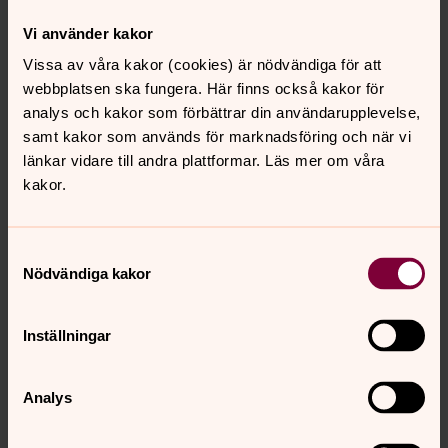
handlingar som inkom till eller upprättades hos Svenska
kyrkan innan år 2000 omfattas vanligtvis inte av
Vi använder kakor
dataskyddsförordningen, eftersom sådan hantering
Vissa av våra kakor (cookies) är nödvändiga för att
regleras av Tryckfrihetsförordningen och därmed faller
webbplatsen ska fungera. Här finns också kakor för
under undantaget i 1 kap. 7 § lagen (2018:218) med
analys och kakor som förbättrar din användarupplevelse,
kompletterande bestämmelser till EU:s
samt kakor som används för marknadsföring och när vi
dataskyddsförordning.
länkar vidare till andra plattformar. Läs mer om våra
kakor.
Om du begär ut en stor mängd handlingar som
innehåller känsliga personuppgifter kan begäran dock
komma att avslås med hänsyn till
Samtyckesval
dataskyddsförordningens regler om när och hur känsliga
Nödvändiga kakor
personuppgifter får behandlas. Detta på grund av en
ändring i Tryckfrihetsförordningen (1 kap. 13 §) som
började gälla i januari 2019.
Inställningar
Analys
VILKA RÄTTIGHETER HAR DU?
Kungsbacka pastorat ansvarar för hanteringen av dina