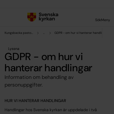
Till innehållet
Till undermeny
Sök
Meny
Kungsbacka pastorat
...
GDPR - om hur vi hanterar handlingar
Lyssna
GDPR - om hur vi
hanterar handlingar
Information om behandling av
personuppgifter.
HUR VI HANTERAR HANDLINGAR
Handlingar hos Svenska kyrkan är uppdelade i två