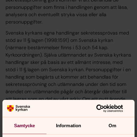
personuppgifter som finns i handlingen genom att läsa,
analysera och eventuellt stryka vissa eller alla
personuppgifter.
Svenska kyrkans egna handlingar sekretessprövas med
stöd av 11 § lagen (1998:1591) om Svenska kyrkan
(närmare bestämmelser finns i 53 och 54 kap.
Kyrkoordningen). Själva utlämnandet av Svenska kyrkans
handlingar sker på basis av ett allmänt intresse, med
stöd i 11 § lagen om Svenska kyrkan. Personuppgifter i en
handling som begärts ut kommer att behandlas för
sekretessprövning och utlämnande under den tid som
ärendet om utlämnande pågår och återgår därefter till
att lagras som en del av vårt arkiv. Om ett nytt ärende
om utlämnande inkommer påbörjas en ny behandling.
Sekretessprövning och utlämnande av allmänna
handlingar inom begravningsverksamheten, rörande den
Samtycke
Information
Om
kyrkoantikvariska ersättningen eller sådana allmänna