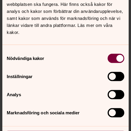
finns med.
webbplatsen ska fungera. Här finns också kakor för
analys och kakor som förbättrar din användarupplevelse,
För din anhörige rör det sig vanligtvis om namn, relation
samt kakor som används för marknadsföring och när vi
och telefonnummer.
länkar vidare till andra plattformar. Läs mer om våra
HUR LÄNGE BEHANDLAR VI PERSONUPPGIFTERNA?
kakor.
Alla personuppgifter sparas hos Kungsbacka pastorat
under tiden du deltar i vår verksamhet. Vid terminsstart
Samtyckesval
uppdaterar vi dina personuppgifter och kasserar
Nödvändiga kakor
inaktuella blanketter med personuppgifter.
VILKA RÄTTIGHETER HAR DU?
Inställningar
Kungsbacka pastorat ansvarar för hanteringen av dina
personuppgifter. För information om dina rättigheter
Analys
enligt dataskyddsförordningen,
se startsidan för denna
integritetspolicy.
Där hittar du även kontaktuppgifter till
Marknadsföring och sociala medier
oss och vårt dataskyddsombud.