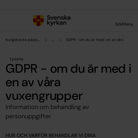
Till innehållet
Till undermeny
Sök
Meny
Kungsbacka pastorat
...
GDPR - om du är med i en av våra vuxen
Lyssna
GDPR - om du är med i
en av våra
vuxengrupper
Information om behandling av
personuppgifter.
HUR OCH VARFÖR BEHANDLAR VI DINA