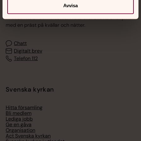
Jourhavande präst
Avvisa
Akut samtals- och krisstöd. Prata eller chatta anonymt
med en präst på kvällar och nätter.
Chatt
Digitalt brev
Telefon 112
Svenska kyrkan
Hitta församling
Bli medlem
Lediga jobb
Ge en gåva
Organisation
Act Svenska kyrkan