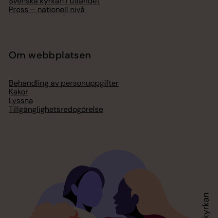
Svenska kyrkan i utlandet
Press – nationell nivå
Om webbplatsen
Behandling av personuppgifter
Kakor
Lyssna
Tillgänglighetsredogörelse