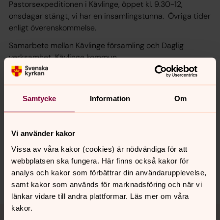
Pastorsexpeditionen i Kävlinge, öppet kl. 9.30-12,
onsdagar stängt, vi har en insamlingstunna. Övriga tider
enligt överenskommelse.
Samarbete mellan Kävlinge församling och Daglig
verksamhet, Kävlinge kommun.
Samtycke
Information
Om
Senast ändrad 29 januari 2020
Synpunkter eller frågor på sidans
innehåll?
Vi använder kakor
kavlinge.forsamling@svenskakyrkan.se
Vissa av våra kakor (cookies) är nödvändiga för att
Dela
webbplatsen ska fungera. Här finns också kakor för
analys och kakor som förbättrar din användarupplevelse,
samt kakor som används för marknadsföring och när vi
länkar vidare till andra plattformar. Läs mer om våra
Tillbaka till toppen
Tillbaka till innehållet
kakor.