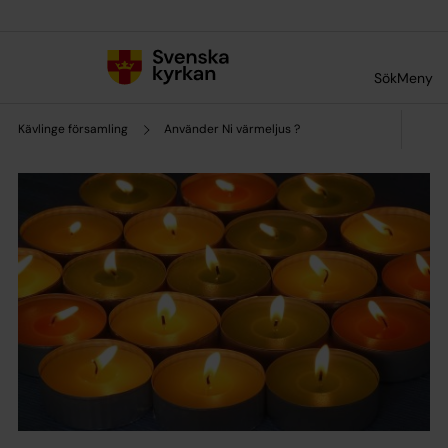
Till innehållet
Till undermeny
Sök
Meny
Kävlinge församling
Använder Ni värmeljus ?