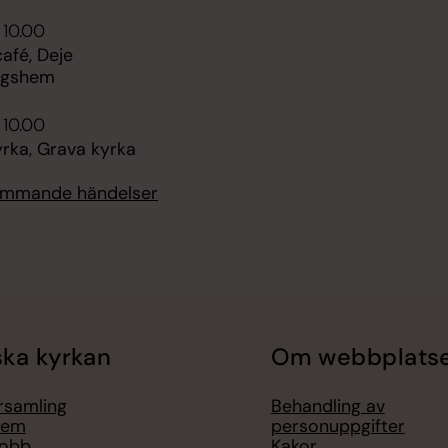
 10.00
fé, Deje
ngshem
 10.00
rka, Grava kyrka
kommande händelser
ka kyrkan
Om webbplats
örsamling
Behandling av
lem
personuppgifter
jobb
Kakor