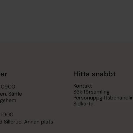
er
Hitta snabbt
Kontakt
 09.00
Sök församling
n, Säffle
Personuppgiftsbehandli
ngshem
Sidkarta
 10.00
Sillerud, Annan plats