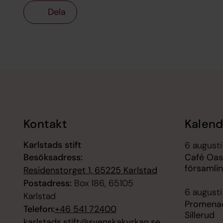
Dela
Tillbaka till toppen
Tillbaka till innehållet
Kontakt
Kalend
Karlstads stift
6 augusti
Besöksadress:
Café Oase
församli
Residenstorget 1, 65225 Karlstad
Postadress:
Box 186, 65105
6 augusti
Karlstad
Promenad 
Telefon:
+46 541 72400
Sillerud
karlstads.stift@svenskakyrkan.se