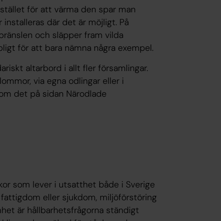
 stället för att värma den spar man
r installeras där det är möjligt. På
 bränslen och släpper fram vilda
pligt för att bara nämna några exempel.
skt altarbord i allt fler församlingar.
blommor, via egna odlingar eller i
 om det på sidan Närodlade
or som lever i utsatthet både i Sverige
attigdom eller sjukdom, miljöförstöring
mhet är hållbarhetsfrågorna ständigt