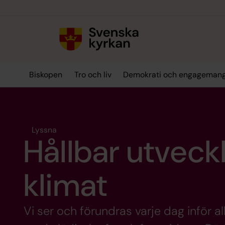
Till innehållet
Till undermeny
Biskopen
Tro och liv
Demokrati och engageman
Lyssna
Hållbar utveck
klimat
Vi ser och förundras varje dag inför a