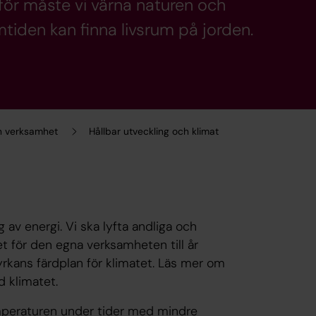
rför måste vi värna naturen och
amtiden kan finna livsrum på jorden.
h verksamhet
Hållbar utveckling och klimat
 av energi. Vi ska lyfta andliga och
t för den egna verksamheten till år
 Kyrkans färdplan för klimatet. Läs mer om
d klimatet.
mperaturen under tider med mindre