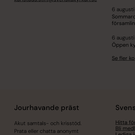
6 augusti
Sommarca
församli
6 augusti
Öppen ky
Se fler 
Jourhavande präst
Svens
Hitta f
Akut samtals- och krisstöd.
Bli med
Prata eller chatta anonymt
Lediga 