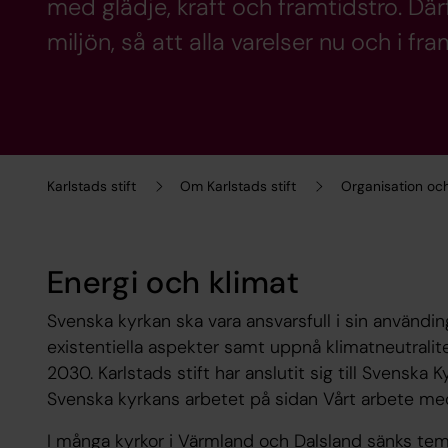
med glädje, kraft och framtidstro. Dä
miljön, så att alla varelser nu och i fr
Karlstads stift
Om Karlstads stift
Organisation oc
Energi och klimat
Svenska kyrkan ska vara ansvarsfull i sin använding
existentiella aspekter samt uppnå klimatneutralite
2030. Karlstads stift har anslutit sig till Svenska
Svenska kyrkans arbetet på sidan Vårt arbete me
I många kyrkor i Värmland och Dalsland sänks te