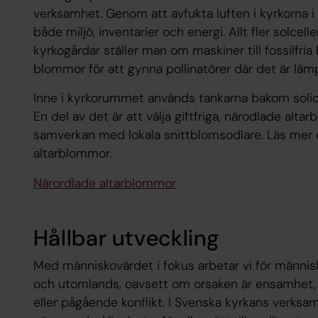
verksamhet. Genom att avfukta luften i kyrkorna i
både miljö, inventarier och energi. Allt fler solcelle
kyrkogårdar ställer man om maskiner till fossilfria
blommor för att gynna pollinatörer där det är läm
Inne i kyrkorummet används tankarna bakom solidari
En del av det är att välja giftfriga, närodlade altar
samverkan med lokala snittblomsodlare. Läs mer
altarblommor.
Närordlade altarblommor
Hållbar utveckling
Med människovärdet i fokus arbetar vi för människ
och utomlands, oavsett om orsaken är ensamhet, f
eller pågående konflikt. I Svenska kyrkans verksa