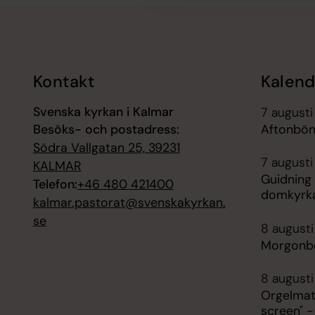
Tillbaka till toppen
Tillbaka till innehållet
Kontakt
Kalend
Svenska kyrkan i Kalmar
7 augusti
Besöks- och postadress:
Aftonbön,
Södra Vallgatan 25, 39231
7 augusti
KALMAR
Guidning
Telefon:
+46 480 421400
domkyrk
kalmar.pastorat@svenskakyrkan.
se
8 augusti
Morgonbö
8 augusti
Orgelmat
screen" 