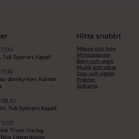
er
Hitta snabbt
Mässa och bön
 17.00
Mötesplatser
 Två Systrars Kapell
Barn och unga
Musik och sång
 17.00
Dop och vigsel
 av domkyrkan, Kalmar
Präster
Sidkarta
a
 08.30
n, Två Systrars Kapell
 12.00
iné "From the big
- Noa Edwardsson,