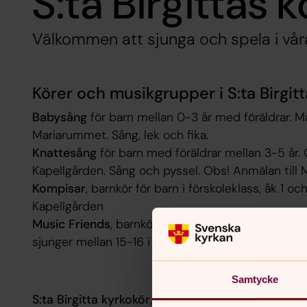
S:ta Birgittas k
Välkommen att sjunga och spela i vår
Körer och musikgrupper i S:ta Birgit
Babysång
för barn mellan 0-3 år med föräldrar. M
Mariarummet. Sång, lek och fika.
Knattesång
för barn med föräldrar mellan 3-5 år.
Kapellgården. Sång och pyssel. Obs! Anmälan till 
Kompisar
, barnkör för barn i förskoleklass, åk 1 oc
Kapellgården
Music Friends
, barnkör för barn i åk. 3 och uppåt. 
sjunger mellan 15-16 i Kapellgården
Samtycke
S:ta Birgitta kyrkokör
, blandad kör för vuxna. Torsd