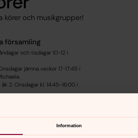
örer
a körer och musikgrupper!
ta församling
åndagar och tisdagar 10-12 i
 Onsdagar jämna veckor 17-17:45 i
Michaela.
h åk 2. Onsdagar kl. 14:45-16:00 i
Tisdagar med drop-in från kl. 14:15. Vi
Information
agar 18:45-20:30 i kyrkan. Kör för alla