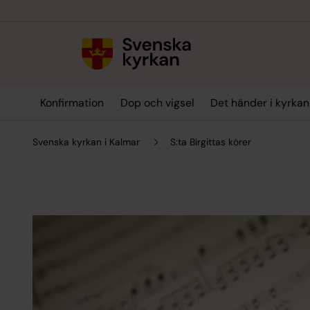
Till innehållet
Till undermeny
Konfirmation
Dop och vigsel
Det händer i kyrkan
Svenska kyrkan i Kalmar
S:ta Birgittas körer