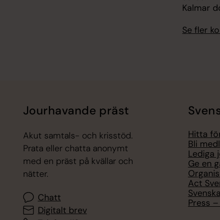
Kalmar 
Se fler 
Jourhavande präst
Svens
Hitta f
Akut samtals- och krisstöd.
Bli med
Prata eller chatta anonymt
Lediga 
med en präst på kvällar och
Ge en g
Organis
nätter.
Act Sve
Svenska
Chatt
Press – 
Digitalt brev