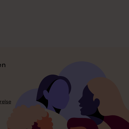
en
relse