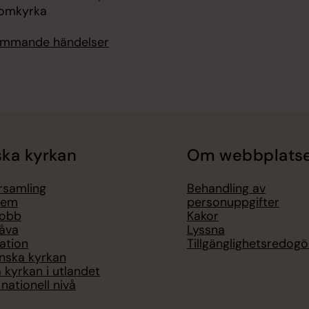
domkyrka
kommande händelser
ka kyrkan
Om webbplats
örsamling
Behandling av
lem
personuppgifter
jobb
Kakor
åva
Lyssna
ation
Tillgänglighetsredogö
nska kyrkan
 kyrkan i utlandet
nationell nivå