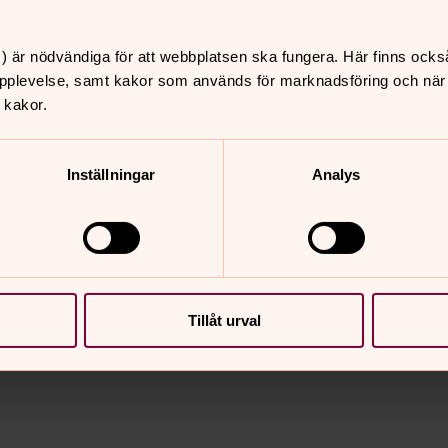
nskap krävs. Sjunger på högmässan ett
) är nödvändiga för att webbplatsen ska fungera. Här finns ocks
0:45 i kyrkan. Intagningsprov. Sjunger
pplevelse, samt kakor som används för marknadsföring och när vi
 kakor.
instrumentalister, som gör olika projekt
Inställningar
Analys
vardsgången i våra högmässor.
nnehåll?
Tillåt urval