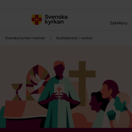
Till innehållet
Till undermeny
Sök
Meny
Svenska kyrkan i Kalmar
Gudstjänster i veckan