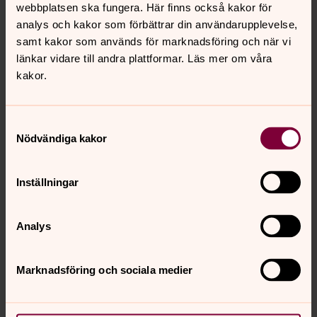
webbplatsen ska fungera. Här finns också kakor för
analys och kakor som förbättrar din användarupplevelse,
samt kakor som används för marknadsföring och när vi
Gammaltestamentlig
länkar vidare till andra plattformar. Läs mer om våra
kakor.
Epistel
Samtyckesval
Evangelium
Nödvändiga kakor
Psaltarpsalm
Inställningar
Analys
Kyrkoårets bibeltexter
Texter ur Bibel 2000 ©Svenska Bibelsällskapet
Marknadsföring och sociala medier