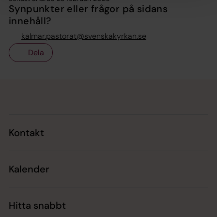
Synpunkter eller frågor på sidans
innehåll?
kalmar.pastorat@svenskakyrkan.se
Dela
Tillbaka till toppen
Tillbaka till innehållet
Kontakt
Kalender
Hitta snabbt