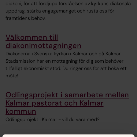
diakoni, för att fördjupa förståelsen av kyrkans diakonala
uppdrag, stärka engagemanget och rusta oss för
framtidens behov.
Välkommen till
diakonimottagningen
Diakonerna i Svenska kyrkan i Kalmar och på Kalmar
Stadsmission har en mottagning för dig som behöver
tillfälligt ekonomiskt stöd. Du ringer oss för att boka ett
möte!
Odlingsprojekt i samarbete mellan
Kalmar pastorat och Kalmar
kommun
Odlingsprojekt i Kalmar - vill du vara med?