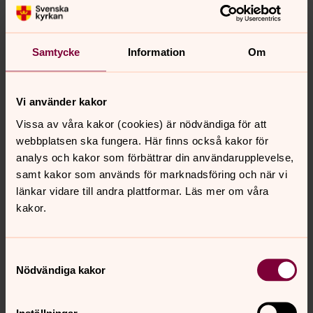
Swisha till en matkasse
På diakonimottagningen kan den som behöver få
presentkort på en matkasse. Och du kan vara med och
Samtycke
Information
Om
hjälpa till!
Vi använder kakor
Diakoni i Kalmar pastorat
Vissa av våra kakor (cookies) är nödvändiga för att
webbplatsen ska fungera. Här finns också kakor för
I Kalmar's fem församlingar pågår diakoni hela
analys och kakor som förbättrar din användarupplevelse,
tiden. Diakoner arbetar aktivt med;
samt kakor som används för marknadsföring och när vi
- stöd och samtalsgrupper
länkar vidare till andra plattformar. Läs mer om våra
kakor.
- själavård
- aktiviteter; såsom caféer, bokcirklar,
Samtyckesval
- aktivt arbete med Kalmar stadsmission
Nödvändiga kakor
- Diakonimottagningen
Inställningar