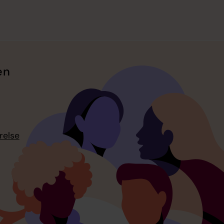
en
relse