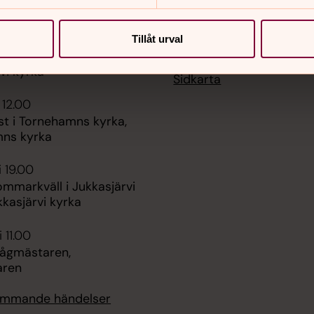
er
Hitta snabbt
Svenska kyrkan, Kiruna 
 11.00
Tillåt urval
Karesuando församling
t i Jukkasjärvi kyrka,
Vittangi församling
vi kyrka
Sidkarta
 12.00
st i Tornehamns kyrka,
ns kyrka
i 19.00
ommarkväll i Jukkasjärvi
kkasjärvi kyrka
 11.00
Tågmästaren,
aren
kommande händelser