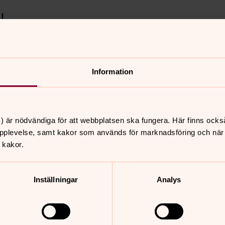
!
lad kan du se allt
 tidigare.
Information
är!
) är nödvändiga för att webbplatsen ska fungera. Här finns ocks
pplevelse, samt kakor som används för marknadsföring och när vi
 kakor.
Inställningar
Analys