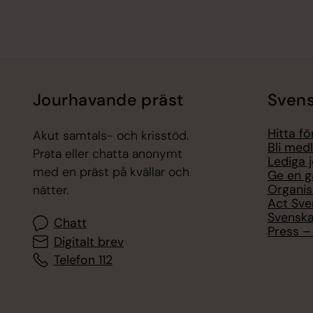
Jourhavande präst
Svens
Hitta f
Akut samtals- och krisstöd.
Bli med
Prata eller chatta anonymt
Lediga 
med en präst på kvällar och
Ge en g
Organis
nätter.
Act Sve
Svenska
Chatt
Press – 
Digitalt brev
Telefon 112