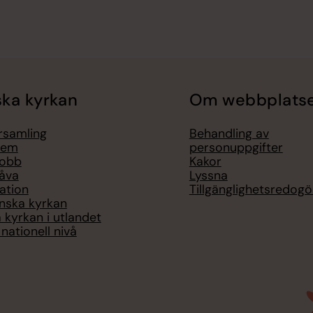
ka kyrkan
Om webbplats
örsamling
Behandling av
lem
personuppgifter
jobb
Kakor
åva
Lyssna
ation
Tillgänglighetsredogö
nska kyrkan
 kyrkan i utlandet
nationell nivå