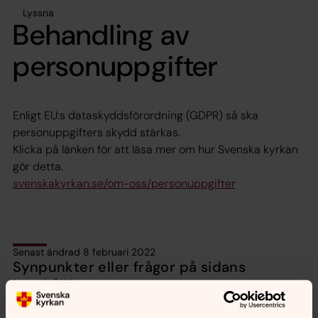
Lyssna
Behandling av
personuppgifter
Enligt EU:s dataskyddsförordning (GDPR) så ska
personuppgifters skydd stärkas.
Klicka på länken för att läsa mer om hur Svenska kyrkan
gör detta.
svenskakyrkan.se/om-oss/personuppgifter
Senast ändrad 8 februari 2022
Synpunkter eller frågor på sidans
innehåll?
jukkasjarvi.forsamling@svenskakyrkan.se