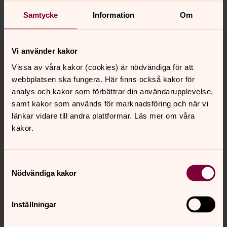
Dela
Samtycke
Information
Om
Tillbaka till toppen
Tillbaka till innehållet
Vi använder kakor
Vissa av våra kakor (cookies) är nödvändiga för att
webbplatsen ska fungera. Här finns också kakor för
Kontakt
analys och kakor som förbättrar din användarupplevelse,
samt kakor som används för marknadsföring och när vi
länkar vidare till andra plattformar. Läs mer om våra
kakor.
Kalender
Samtyckesval
Hitta snabbt
Nödvändiga kakor
Inställningar
Sociala kanaler