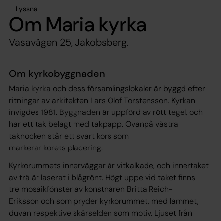
Lyssna
Om Maria kyrka
Vasavägen 25, Jakobsberg.
Om kyrkobyggnaden
Maria kyrka och dess församlingslokaler är byggd efter
ritningar av arkitekten Lars Olof Torstensson. Kyrkan
invigdes 1981. Byggnaden är uppförd av rött tegel, och
har ett tak belagt med takpapp. Ovanpå västra
taknocken står ett svart kors som
markerar korets placering.
Kyrkorummets innerväggar är vitkalkade, och innertaket
av trä är laserat i blågrönt. Högt uppe vid taket finns
tre mosaikfönster av konstnären Britta Reich-
Eriksson och som pryder kyrkorummet, med lammet,
duvan respektive skärselden som motiv. Ljuset från