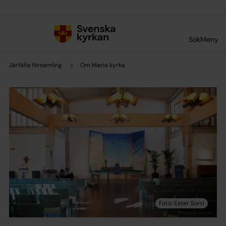
Till innehållet
Till undermeny
Sök
Meny
Järfälla församling
Om Maria kyrka