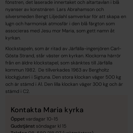
fönstren, det laserade innertaket och altartavlan i blå
nyanser av konstnären Lars Abrahamson och
silversmeden Bengt Liljedahl samverkar för att skapa en
lugn och harmonisk atmosfär i den blå färgton som
associeras med Jesu mor Maria, som gett namn åt
kyrkan.
Klockstapeln, som är ritad av Järfälla-ingenjören Carl-
Gösta Strand, står väster om kyrkan. Klockorna härrör
från en äldre klockstapel, som skänktes till Järfälla
kommun 1982. De tillverkades 1963 av Bergholtz
klockgjuteri i Sigtuna. Den stora klockan väger 500 kg
och är stämd i A1. Den lilla klockan väger 300 kg och är
stämd i C2.
Kontakta Maria kyrka
Öppet
vardagar 10-15
Gudstjänst
söndagar kl 15