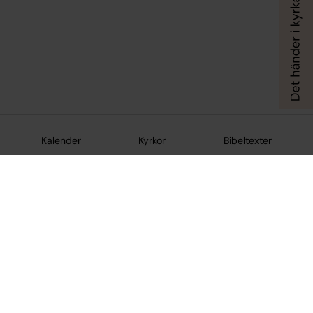
Kalender
Kyrkor
Bibeltexter