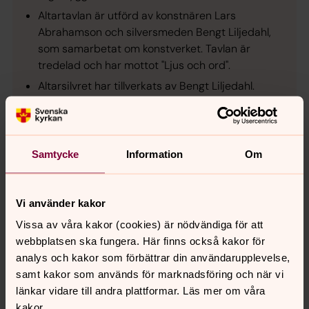
Altartavlan är utförd av konstnären Lars
Abrahamson och silversmeden Bengt Liljedahl,
som samarbetat om konstverket. Tavlan är
tredelad och har mottot "Ljus och ord".
Altarsilvret har tillverkats av Bengt Liljedahl.
Altaret, predikstolen och dopfunten är utförda i
gotländsk kalksten efter ritningar av Lars Olof
Torstensson.
Samtycke
Information
Om
En fem meter lång gobeläng med nonfigurativt
mönster, kallad "Ljuset". Gobelängen är
formgiven av Gunnar Haking och vävd av Britta
Vi använder kakor
Haking.
Vissa av våra kakor (cookies) är nödvändiga för att
webbplatsen ska fungera. Här finns också kakor för
analys och kakor som förbättrar din användarupplevelse,
samt kakor som används för marknadsföring och när vi
länkar vidare till andra plattformar. Läs mer om våra
kakor.