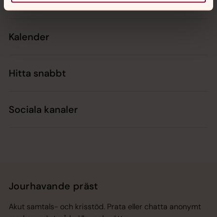
Kontakt
Kalender
Hitta snabbt
Sociala kanaler
Jourhavande präst
Akut samtals- och krisstöd. Prata eller chatta anonymt