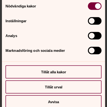
Samtyckesval
Öppna bildspel
Nödvändiga kakor
Inställningar
Senast ändrad 20 april 2026
Analys
Synpunkter eller frågor på sidans
innehåll?
Marknadsföring och sociala medier
hovsta.pastorat@svenskakyrkan.se
Dela
Tillåt alla kakor
Tillbaka till toppen
Tillbaka till innehållet
Tillåt urval
Avvisa