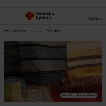
Till innehållet
Till undermeny
Sök
Meny
Hovsta pastorat
...
Vävgruppen