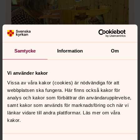
Samtycke
Information
Om
Vi använder kakor
Vissa av våra kakor (cookies) är nödvändiga för att
Bild 1 av 3
webbplatsen ska fungera. Här finns också kakor för
Man får hjälpas åt när det kör ihop sig med väven.
analys och kakor som förbättrar din användarupplevelse,
samt kakor som används för marknadsföring och när vi
länkar vidare till andra plattformar. Läs mer om våra
Bild 
kakor.
Vid k