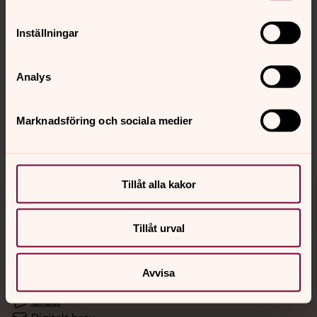
Inställningar
Hitta snabbt
Analys
Sociala kanaler
Marknadsföring och sociala medier
Tillåt alla kakor
Jourhavande präst
Tillåt urval
Akut samtals- och krisstöd. Prata eller chatta anonymt
med en präst på kvällar och nätter.
Avvisa
Chatt