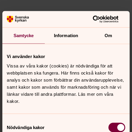
Senast ändrad 12 februari 2026
Synpunkter eller frågor på sidans
innehåll?
Samtycke
Information
Om
hovsta.pastorat@svenskakyrkan.se
Dela
Vi använder kakor
Vissa av våra kakor (cookies) är nödvändiga för att
webbplatsen ska fungera. Här finns också kakor för
Tillbaka till toppen
Tillbaka till innehållet
analys och kakor som förbättrar din användarupplevelse,
samt kakor som används för marknadsföring och när vi
länkar vidare till andra plattformar. Läs mer om våra
kakor.
Kontakt
Samtyckesval
Nödvändiga kakor
Kalender