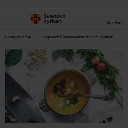
Till innehållet
Till undermeny
Sök
Meny
Hovsta pastorat
Sopplunch i Glanshammars församlingshem