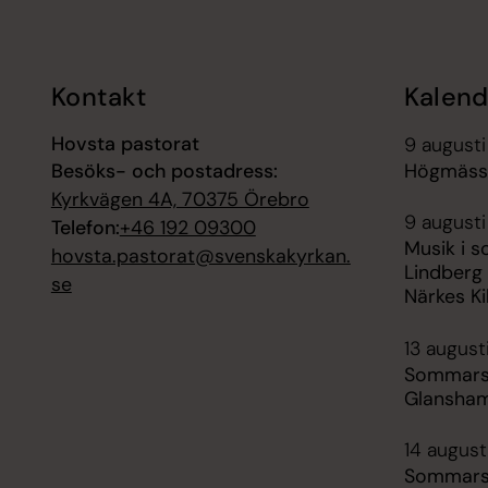
Kontakt
Kalend
Hovsta pastorat
9 augusti
Besöks- och postadress:
Högmässa
Kyrkvägen 4A, 70375 Örebro
9 augusti
Telefon:
+46 192 09300
Musik i s
hovsta.pastorat@svenskakyrkan.
Lindberg 
se
Närkes Ki
13 august
Sommarsk
Glansha
14 august
Sommarsk