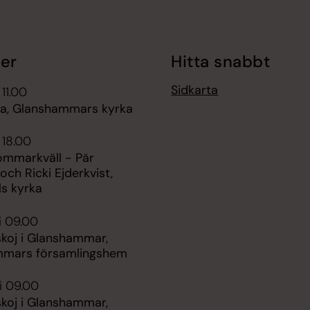
er
Hitta snabbt
Sidkarta
 11.00
, Glanshammars kyrka
 18.00
ommarkväll - Pär
och Ricki Ejderkvist,
ls kyrka
i 09.00
oj i Glanshammar,
mmars församlingshem
i 09.00
oj i Glanshammar,