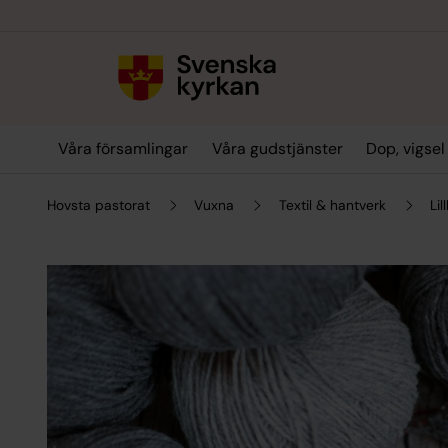
Till innehållet
Till undermeny
Våra församlingar
Våra gudstjänster
Dop, vigse
Hovsta pastorat
Vuxna
Textil & hantverk
Li