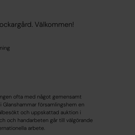
 Klockargård. Välkommen!
ning
eningen ofta med något gemensamt
s i Glanshammar församlingshem en
älbesökt och uppskattad auktion i
h och handarbeten går till välgörande
ernationella arbete.