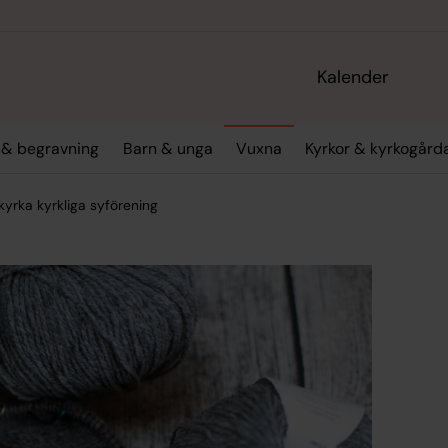
Kalender
l & begravning
Barn & unga
Vuxna
Kyrkor & kyrkogård
llkyrka kyrkliga syförening