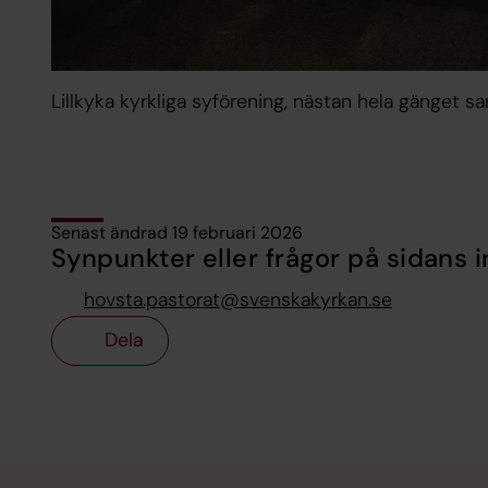
Lillkyka kyrkliga syförening, nästan hela gänget s
Senast ändrad 19 februari 2026
Synpunkter eller frågor på sidans i
hovsta.pastorat@svenskakyrkan.se
Dela
Tillbaka till toppen
Tillbaka till innehållet