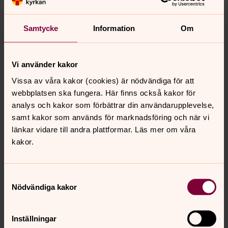
#tillsammansimossan
Samtycke
Information
Om
Ett samarbetsprojekt under kulturåret 2026 i
Södertälje mellan.
ABF
Vi använder kakor
Kulturcentrum, Hölö kyrksskola
Vissa av våra kakor (cookies) är nödvändiga för att
webbplatsen ska fungera. Här finns också kakor för
Kulturåret 2026, Södertälje kommun
analys och kakor som förbättrar din användarupplevelse,
Svenska kyrkan Hölö-Mörkö församling
samt kakor som används för marknadsföring och när vi
länkar vidare till andra plattformar. Läs mer om våra
Södertälje kommun
kakor.
Sörmlands konst och hantverksförening
Samtyckesval
Nödvändiga kakor
Kontaktperson
Inställningar