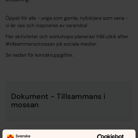
Öppet för alla - unga som gamla, nybörjare som vana -
vi lär oss och inspireras av varandra!
Fler aktiviteter och workshops planeras! Håll utkik efter
#tillsammansimossan på sociala medier.
Se nedan för kontaktuppgifter.
Dokument - Tillsammans i
mossan