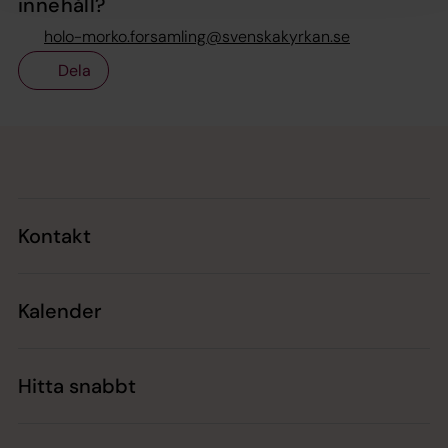
innehåll?
holo-morko.forsamling@svenskakyrkan.se
Dela
Tillbaka till toppen
Tillbaka till innehållet
Kontakt
Kalender
Hitta snabbt