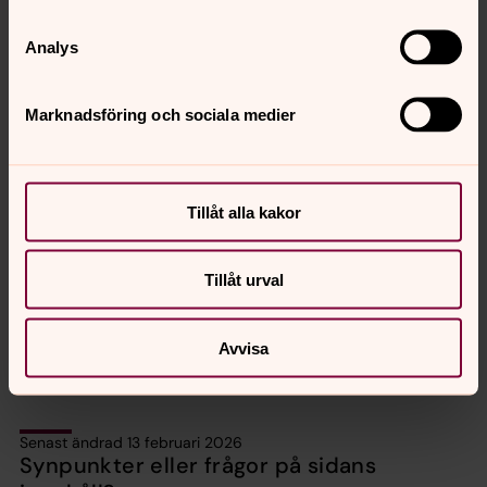
Analys
Marknadsföring och sociala medier
Cecilia Andersson
Kontaktperson vävgruppen, Hölö-Mörkö församling
cecilia@langvallen.se
E-post:
Tillåt alla kakor
Tillåt urval
Avvisa
Senast ändrad 13 februari 2026
Synpunkter eller frågor på sidans