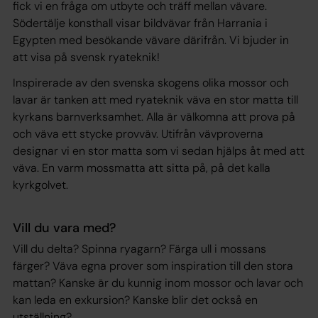
fick vi en fråga om utbyte och träff mellan vävare.
Södertälje konsthall visar bildvävar från Harrania i
Egypten med besökande vävare därifrån. Vi bjuder in
att visa på svensk ryateknik!
Inspirerade av den svenska skogens olika mossor och
lavar är tanken att med ryateknik väva en stor matta till
kyrkans barnverksamhet. Alla är välkomna att prova på
och väva ett stycke provväv. Utifrån vävproverna
designar vi en stor matta som vi sedan hjälps åt med att
väva. En varm mossmatta att sitta på, på det kalla
kyrkgolvet.
Vill du vara med?
Vill du delta? Spinna ryagarn? Färga ull i mossans
färger? Väva egna prover som inspiration till den stora
mattan? Kanske är du kunnig inom mossor och lavar och
kan leda en exkursion? Kanske blir det också en
utställning?