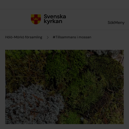
Till innehållet
Till undermeny
Sök
Meny
Hölö-Mörkö församling
#Tillsammans i mossan