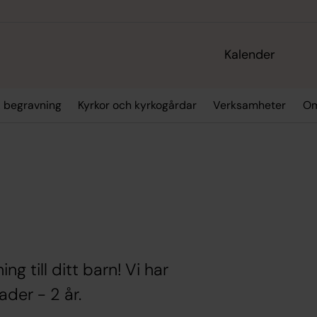
Kalender
& begravning
Kyrkor och kyrkogårdar
Verksamheter
Om
g till ditt barn! Vi har
der - 2 år.