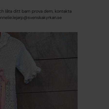
h låta ditt barn prova dem, kontakta
annelie.lejarp@svenskakyrkan.se