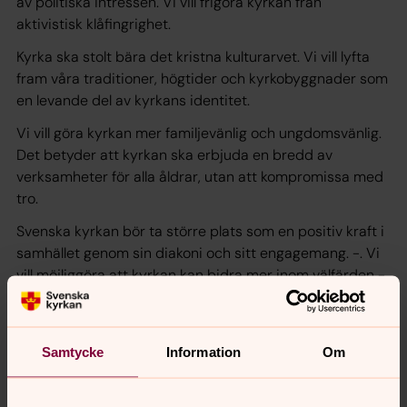
av politiska intressen. Vi vill frigöra kyrkan från
aktivistisk klåfingrighet.
Kyrka ska stolt bära det kristna kulturarvet. Vi vill lyfta
fram våra traditioner, högtider och kyrkobyggnader som
en levande del av kyrkans identitet.
Vi vill göra kyrkan mer familjevänlig och ungdomsvänlig.
Det betyder att kyrkan ska erbjuda en bredd av
verksamheter för alla åldrar, utan att kompromissa med
tro.
Svenska kyrkan bör ta större plats som en positiv kraft i
samhället genom sin diakoni och sitt engagemang. -. Vi
vill möjliggöra att kyrkan kan bidra mer inom välfärden -
till exempel driva äldreboenden, förskolor eller annan
omsorg – något som kyrkan historiskt sett var bra på
och som kan höja kvaliteten i omsorgen.
Samtycke
Information
Om
Samtidigt ska kyrkan fortsätta vara en röst i viktiga
etiska frågor och stå upp för kristen och biblisk tro.