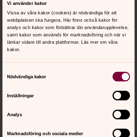
Vi använder kakor
Vissa av våra kakor (cookies) är nödvändiga för att
webbplatsen ska fungera. Här finns också kakor för
analys och kakor som förbättrar din användarupplevelse,
Läs mer om kyrkovalet
samt kakor som används för marknadsföring och när vi
länkar vidare till andra plattformar. Läs mer om våra
kakor.
Synpunkter eller frågor på sidans
innehåll?
Samtyckesval
harnosand.pastorat@svenskakyrkan.se
Nödvändiga kakor
Dela
Inställningar
Tillbaka till toppen
Tillbaka till innehållet
Analys
Marknadsföring och sociala medier