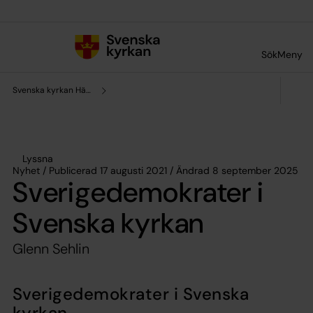
Till innehållet
Till undermeny
Sök
Meny
Svenska kyrkan Härnösand
Lyssna
Nyhet / Publicerad 17 augusti 2021 / Ändrad 8 september 2025
Sverigedemokrater i
Svenska kyrkan
Glenn Sehlin
Sverigedemokrater i Svenska
kyrkan