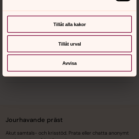
Kontakt
Kalender
Tillåt alla kakor
Tillåt urval
Hitta snabbt
Avvisa
Sociala kanaler
Jourhavande präst
Akut samtals- och krisstöd. Prata eller chatta anonymt