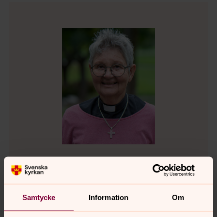
Cristina Grönroos
Komminister, Domkyrkokaplan
Samtycke
Information
Om
Direkt:
0611-288 02
Växel:
0611-288 00