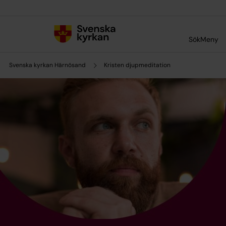
Till innehållet
Till undermeny
Sök
Meny
Svenska kyrkan Härnösand
Kristen djupmeditation