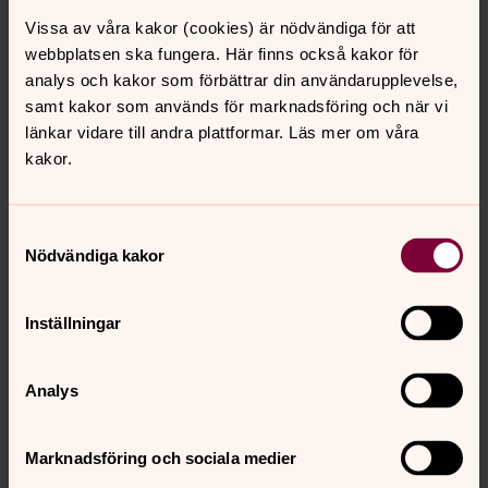
Päivi Sundeqvist
Vissa av våra kakor (cookies) är nödvändiga för att
webbplatsen ska fungera. Här finns också kakor för
Päivi Sundeqvist har född 1972 i Stockholm, Sverige, men
analys och kakor som förbättrar din användarupplevelse,
flyttade till Finland när hon var litet barn.
samt kakor som används för marknadsföring och när vi
Hon började studera dragspel med en privatlärare i
länkar vidare till andra plattformar. Läs mer om våra
Tammerfors 1977 och på 1980-talet började hon på
kakor.
Tammerfors konservatorium.
Hon avlade artesanexamen från utbildningsområdet för
Samtyckesval
produktplanering och –tillverkning (dragspel) och
Nödvändiga kakor
utexaminerades från Ikalis hant- och konstindustriella
läroverk och gjorde sin mästarexamen i Italien år 2015.
Inställningar
12 års arbetserfarenhet att reparera och stämma
dragspel.
Analys
Päivi är professionell musiker och hon har spelat både
solo och med olika grupper i Finland, Sverige, Norge och
Italien.
Marknadsföring och sociala medier