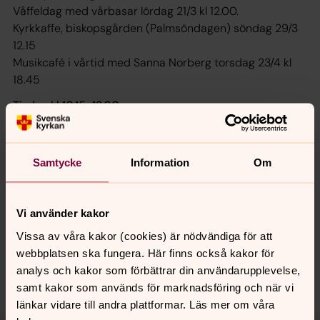
Våffeldag med vårbasar lördag 21/3 kl 12.00.
Kyrkkaffe, biskopsgården (Palmsöndagen) söndag 29/3
12.15
Musikcafé i vårtid med Sanna Norberg torsdag 23/4 kl
18.45
Tisdag kl 10.15-12.00
Domkyrkans utbyggnad, Franzéngatan.
Datum: 28/4, 12/5
Samtycke
Information
Om
Mer info: Johan Holgersson,
Vi använder kakor
Synpunkter eller frågor på sidans
Vissa av våra kakor (cookies) är nödvändiga för att
innehåll?
webbplatsen ska fungera. Här finns också kakor för
analys och kakor som förbättrar din användarupplevelse,
harnosand.pastorat@svenskakyrkan.se
samt kakor som används för marknadsföring och när vi
länkar vidare till andra plattformar. Läs mer om våra
Tillbaka till toppen
Tillbaka till innehållet