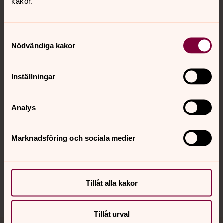
kakor.
Samtyckesval
Nödvändiga kakor
Kontakt
Inställningar
Kalender
Analys
Hitta snabbt
Marknadsföring och sociala medier
Sociala kanaler
Tillåt alla kakor
Tillåt urval