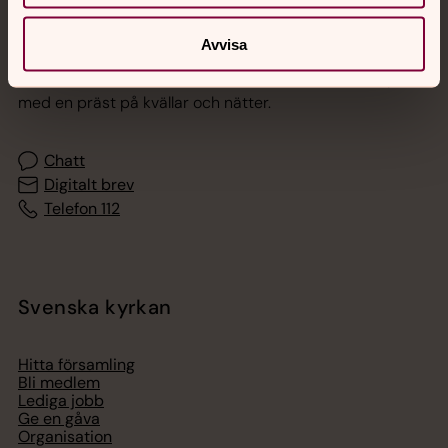
Jourhavande präst
Avvisa
Akut samtals- och krisstöd. Prata eller chatta anonymt
med en präst på kvällar och nätter.
Chatt
Digitalt brev
Telefon 112
Svenska kyrkan
Hitta församling
Bli medlem
Lediga jobb
Ge en gåva
Organisation