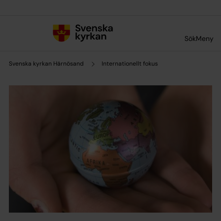
Till innehållet
Till undermeny
Sök
Meny
Svenska kyrkan Härnösand
Internationellt fokus