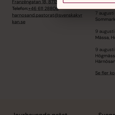
domkyrk
Franzéngatan 18, 87131 Härnösand
Telefon:
+46 611 28800
7 augusti
harnosand.pastorat@svenskakyr
Sommarko
kan.se
9 augusti
Mässa, H
9 augusti
Högmässa
Härnösa
Se fler 