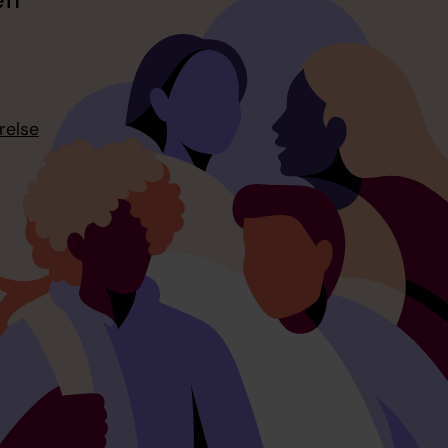
en
relse