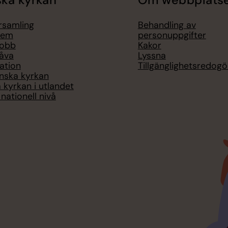
ka kyrkan
Om webbplats
örsamling
Behandling av
lem
personuppgifter
jobb
Kakor
åva
Lyssna
ation
Tillgänglighetsredogö
nska kyrkan
 kyrkan i utlandet
nationell nivå