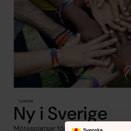
Lyssna
Ny i Sverige
Mötesplatser för dig som vill träffa 