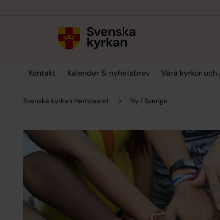
Till innehållet
Till undermeny
Kontakt
Kalender & nyhetsbrev
Våra kyrkor och 
Svenska kyrkan Härnösand
Ny i Sverige