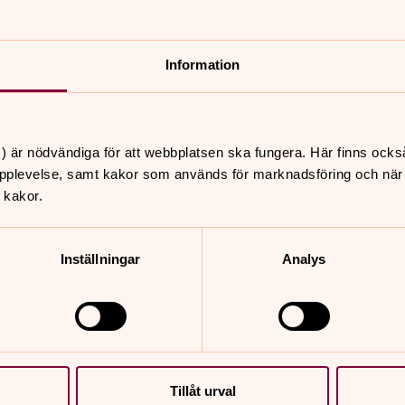
Information
) är nödvändiga för att webbplatsen ska fungera. Här finns ocks
pplevelse, samt kakor som används för marknadsföring och när vi
 kakor.
Inställningar
Analys
er
Hitta snabbt
Kontakt
 18.00
Våra verksamheter
ssa, Härnösands
Tillåt urval
Begravningsverksamhet