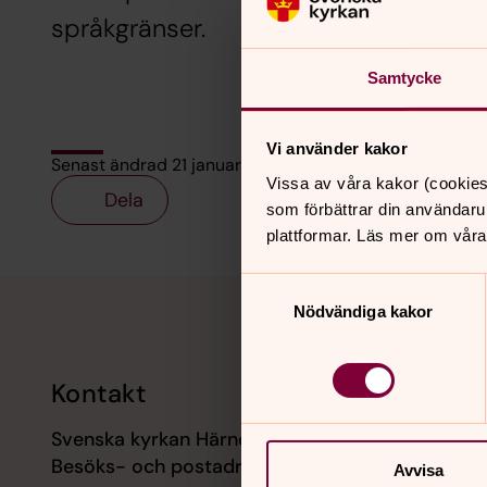
språkgränser.
Samtycke
Vi använder kakor
Senast ändrad 21 januari 2021
Vissa av våra kakor (cookies
Dela
som förbättrar din användaru
plattformar. Läs mer om våra
Tillbaka till toppen
Tillbaka till innehållet
Samtyckesval
Nödvändiga kakor
Kontakt
Kalend
Svenska kyrkan Härnösand
6 augusti
Besöks- och postadress:
Kvällsmä
Avvisa