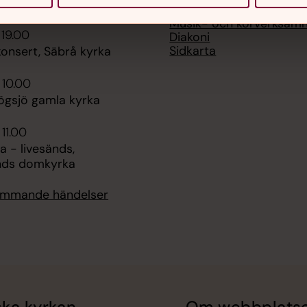
a
Barn & ungdom
Musik- och körverksam
 19.00
Diakoni
Sidkarta
nsert, Säbrå kyrka
 10.00
ögsjö gamla kyrka
 11.00
 - livesänds,
nds domkyrka
kommande händelser