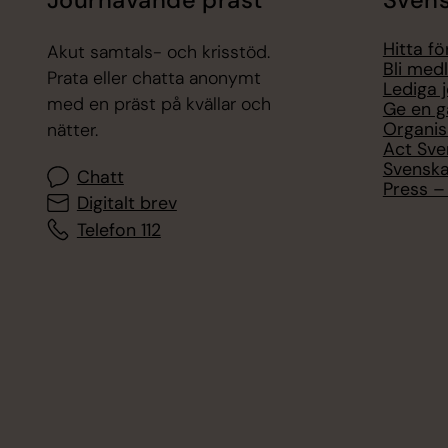
Jourhavande präst
Svens
Hitta f
Akut samtals- och krisstöd.
Bli med
Prata eller chatta anonymt
Lediga 
med en präst på kvällar och
Ge en g
Organis
nätter.
Act Sve
Svenska
Chatt
Press – 
Digitalt brev
Telefon 112