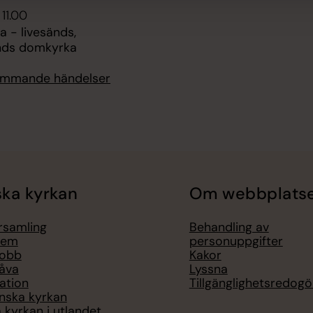
 11.00
 - livesänds,
nds domkyrka
kommande händelser
ka kyrkan
Om webbplats
örsamling
Behandling av
lem
personuppgifter
jobb
Kakor
åva
Lyssna
ation
Tillgänglighetsredogö
nska kyrkan
 kyrkan i utlandet