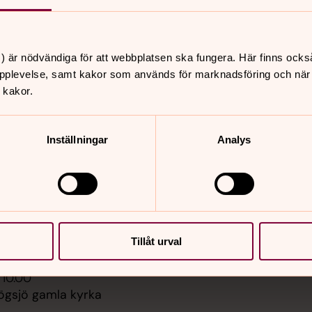
) är nödvändiga för att webbplatsen ska fungera. Här finns ocks
pplevelse, samt kakor som används för marknadsföring och när vi
 kakor.
er
Hitta snabbt
Inställningar
Analys
Kontakt
 18.00
Våra verksamheter
ssa, Härnösands
Begravningsverksamhet
a
Barn & ungdom
Musik- och körverksam
 19.00
Diakoni
Tillåt urval
Sidkarta
nsert, Säbrå kyrka
 10.00
ögsjö gamla kyrka