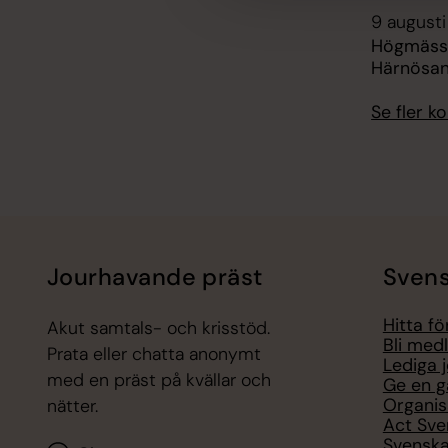
9 augusti
Högmässa
Härnösa
Se fler 
Jourhavande präst
Svens
Hitta f
Akut samtals- och krisstöd.
Bli med
Prata eller chatta anonymt
Lediga 
med en präst på kvällar och
Ge en g
Organis
nätter.
Act Sve
Svenska