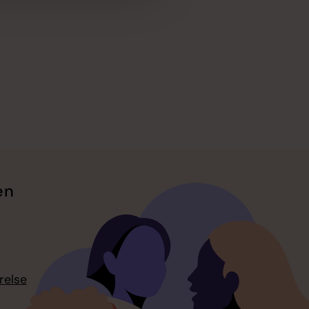
en
relse