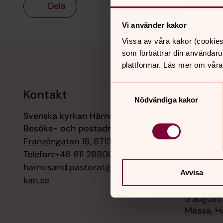
Dela
Vi använder kakor
Vissa av våra kakor (cookies
Tillbaka till toppen
Tillbaka till innehållet
som förbättrar din användaru
plattformar. Läs mer om våra
Samtyckesval
Kontakt
Kalend
Nödvändiga kakor
Svenska kyrkan Härnösand
6 augusti
Besöks- och postadress:
Kvällsmä
domkyrk
Franzéngatan 18, 87131 Härnösand
Telefon:
+46 611 28800
7 augusti
harnosand.pastorat@svenskakyr
Avvisa
Sommarko
kan.se
9 augusti
Mässa, H