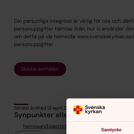
Din personliga integritet är viktig för oss och därfö
personuppgifter hämtas ifrån, hur vi använder dem
om detta på vår hemsida: www.svenskakyrkan.se
personuppgifter
Skicka anmälan
Senast ändrad 13 april 2026
Synpunkter eller frågor på sidans i
harnosand.pastorat@svenskakyrkan.se
Samtycke