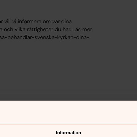
r vill vi informera om var dina
 och vilka rättigheter du har. Läs mer
/sa-behandlar-svenska-kyrkan-dina-
nnehåll?
Information