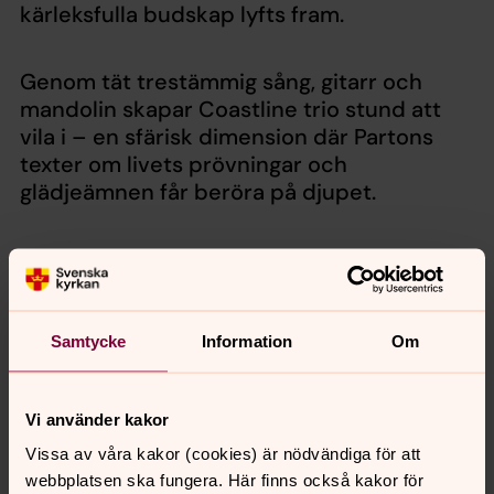
kärleksfulla budskap lyfts fram.
Genom tät trestämmig sång, gitarr och
mandolin skapar Coastline trio stund att
vila i – en sfärisk dimension där Partons
texter om livets prövningar och
glädjeämnen får beröra på djupet.
Coastline Trio är en countrytrio som
brinner för stämsång och det akustiska
berättandet.
Samtycke
Information
Om
Vi använder kakor
Vissa av våra kakor (cookies) är nödvändiga för att
webbplatsen ska fungera. Här finns också kakor för