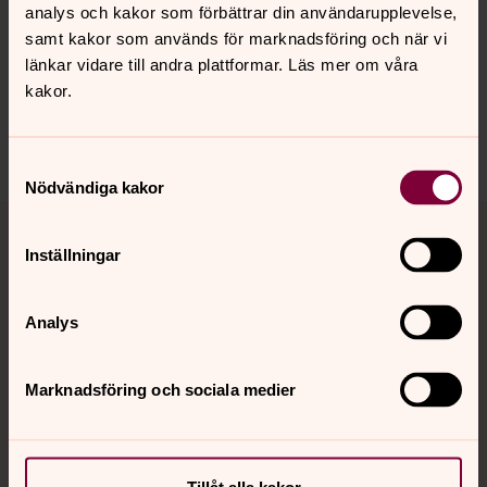
Publicerad 18 maj 2026
analys och kakor som förbättrar din användarupplevelse,
Senast ändrad 19 maj 2026
Synpunkter eller frågor på sidans
samt kakor som används för marknadsföring och när vi
länkar vidare till andra plattformar. Läs mer om våra
innehåll?
kakor.
harnosand.pastorat@svenskakyrkan.se
Dela
Samtyckesval
Nödvändiga kakor
Tillbaka till toppen
Tillbaka till innehållet
Inställningar
Kontakt
Analys
Marknadsföring och sociala medier
Kalender
Hitta snabbt