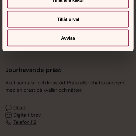
Tillåt alla kakor
Tillåt urval
Sociala kanaler
Avvisa
Jourhavande präst
Akut samtals- och krisstöd. Prata eller chatta anonymt
med en präst på kvällar och nätter.
Chatt
Digitalt brev
Telefon 112