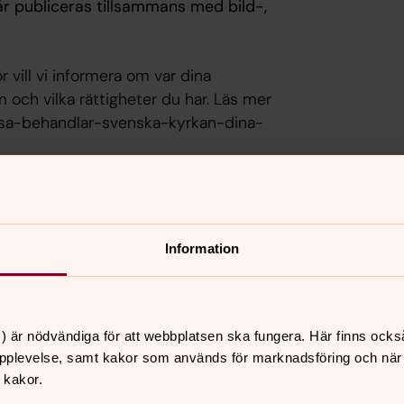
r publiceras tillsammans med bild-,
r vill vi informera om var dina
 och vilka rättigheter du har. Läs mer
/sa-behandlar-svenska-kyrkan-dina-
Information
) är nödvändiga för att webbplatsen ska fungera. Här finns ocks
nnehåll?
pplevelse, samt kakor som används för marknadsföring och när vi
 kakor.