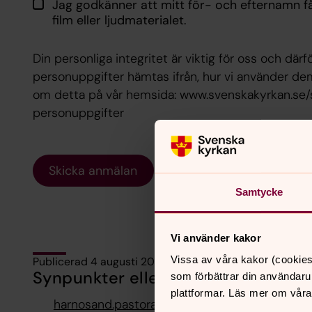
Jag godkänner att mitt för- och efternamn få
film eller ljudmaterialet.
Din personliga integritet är viktig för oss och därfö
personuppgifter hämtas ifrån, hur vi använder dem
om detta på vår hemsida: www.svenskakyrkan.se
personuppgifter
Skicka anmälan
Samtycke
Vi använder kakor
Vissa av våra kakor (cookies
Publicerad 4 augusti 2026
Synpunkter eller frågor på sidans i
som förbättrar din användaru
plattformar. Läs mer om våra
harnosand.pastorat@svenskakyrkan.se