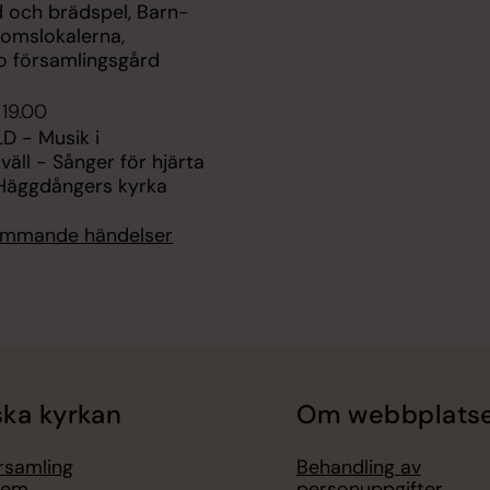
d och brädspel, Barn-
omslokalerna,
 församlingsgård
 19.00
D - Musik i
ll - Sånger för hjärta
 Häggdångers kyrka
kommande händelser
ka kyrkan
Om webbplats
örsamling
Behandling av
lem
personuppgifter