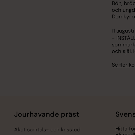
Bön, brö
och ungd
Domkyrko
11 augusti
- INSTÄLL
sommarkvä
och själ,
Se fler 
Jourhavande präst
Svens
Hitta f
Akut samtals- och krisstöd.
Bli med