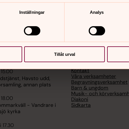
Inställningar
Analys
Tillåt urval
er
Hitta snabbt
Kontakt
 15.00
Våra verksamheter
udstjänst, Havsto udd,
Begravningsverksamhet
rsamling, annan plats
Barn & ungdom
Musik- och körverksam
 18.00
Diakoni
Sidkarta
ommarkväll - Vandrare i
ksjö kyrka
i 17.30