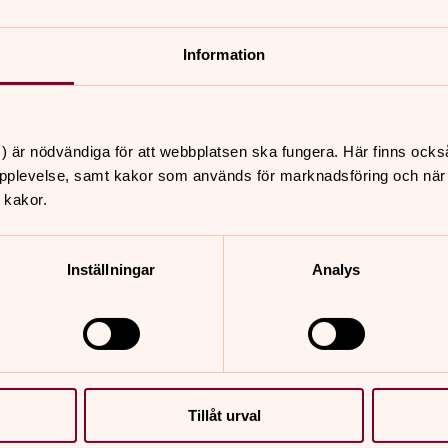
nnehåll?
Information
) är nödvändiga för att webbplatsen ska fungera. Här finns ocks
pplevelse, samt kakor som används för marknadsföring och när vi
 kakor.
Inställningar
Analys
er
Hitta snabbt
Kontakt
 10.00
Våra verksamheter
ögsjö gamla kyrka
Begravningsverksamhet
Barn & ungdom
Tillåt urval
 11.00
Musik- och körverksam
 - livesänds,
Diakoni