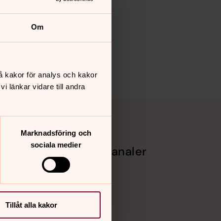
Om
å kakor för analys och kakor
 länkar vidare till andra
Marknadsföring och
sociala medier
Sociala kanaler
Facebook
Instagram
Vimeo
Tillåt alla kakor
het