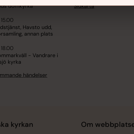
Sidkarta
nds domkyrka
 15.00
udstjänst, Havsto udd,
rsamling, annan plats
 18.00
ommarkväll - Vandrare i
ksjö kyrka
kommande händelser
ka kyrkan
Om webbplats