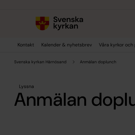
Till innehållet
Till undermeny
Kontakt
Kalender & nyhetsbrev
Våra kyrkor och 
Svenska kyrkan Härnösand
Anmälan doplunch
Lyssna
Anmälan dopl