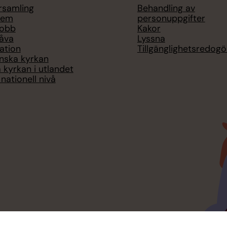
örsamling
Behandling av
lem
personuppgifter
jobb
Kakor
åva
Lyssna
ation
Tillgänglighetsredogö
nska kyrkan
 kyrkan i utlandet
nationell nivå