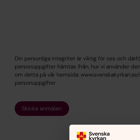
Din personliga integritet är viktig för oss och därfö
personuppgifter hämtas ifrån, hur vi använder dem
om detta på vår hemsida: www.svenskakyrkan.se
personuppgifter
Skicka anmälan