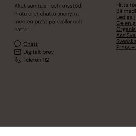
Hitta f
Akut samtals- och krisstöd.
Bli med
Prata eller chatta anonymt
Lediga 
med en präst på kvällar och
Ge en g
Organis
nätter.
Act Sve
Svenska
Chatt
Press – 
Digitalt brev
Telefon 112