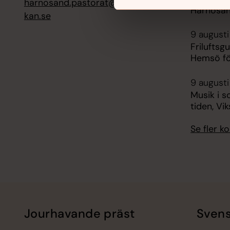
harnosand.pastorat@svenskakyr
Härnösa
kan.se
9 augusti
Friluftsg
Hemsö fö
9 augusti
Musik i s
tiden, Vi
Se fler 
Jourhavande präst
Svens