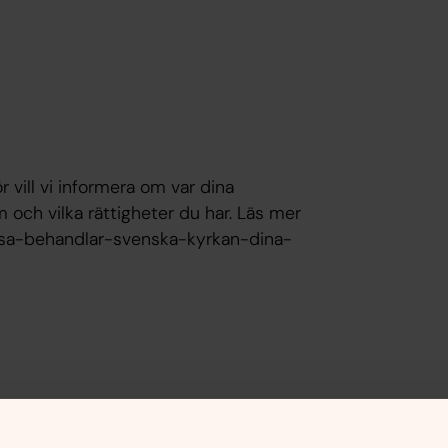
r vill vi informera om var dina
 och vilka rättigheter du har. Läs mer
/sa-behandlar-svenska-kyrkan-dina-