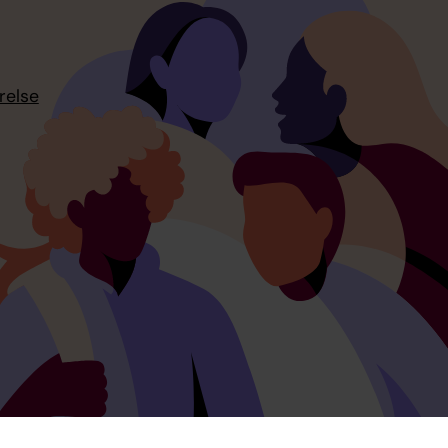
relse