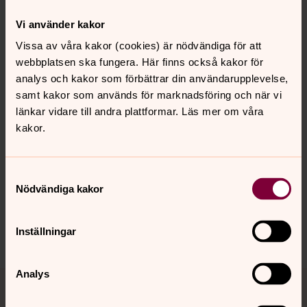
Öppet för alla. Läs mer om schema för våren 2025 här!
Vi använder kakor
Vissa av våra kakor (cookies) är nödvändiga för att
Torsdax
webbplatsen ska fungera. Här finns också kakor för
Torsdagar kl.12:00. Lunch för daglediga. Inleds med
analys och kakor som förbättrar din användarupplevelse,
andakt i kyrkan.
samt kakor som används för marknadsföring och när vi
länkar vidare till andra plattformar. Läs mer om våra
kakor.
Senast ändrad 31 mars 2025
Synpunkter eller frågor på sidans
Samtyckesval
innehåll?
Nödvändiga kakor
hammaro.forsamling@svenskakyrkan.se
Dela
Inställningar
Tillbaka till toppen
Tillbaka till innehållet
Analys