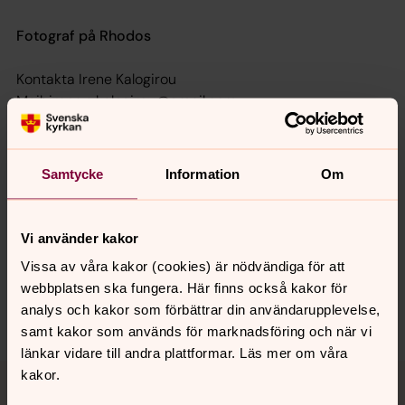
Fotograf på Rhodos
Kontakta Irene Kalogirou
Mail: irene.a.kalogirou@gmail.com
mobil: +30 694 8521779
Samtycke
Information
Om
Senast ändrad 23 juli 2026
Synpunkter eller frågor på sidans
Vi använder kakor
innehåll?
Vissa av våra kakor (cookies) är nödvändiga för att
aten@svenskakyrkan.se
webbplatsen ska fungera. Här finns också kakor för
Dela
analys och kakor som förbättrar din användarupplevelse,
samt kakor som används för marknadsföring och när vi
länkar vidare till andra plattformar. Läs mer om våra
Tillbaka till toppen
Tillbaka till innehållet
kakor.