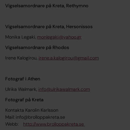
Vigselsamordnare på Kreta, Rethymno
Vigselsamordnare på Kreta, Hersonissos
Monika Legaki,
monlegaki@yahoo.gr
Vigselsamordnare på Rhodos
Irene Kalogirou,
irene.a.kalogirou@gmail.com
Fotogr
af i Athen
Ulrika Walmark,
info@ulrikawalmark.com
Fotograf på Kreta
Kontakta Karolin Karlsson
Mail: info@brolloppakreta.se
Webb:
http://www.brolloppakreta.se