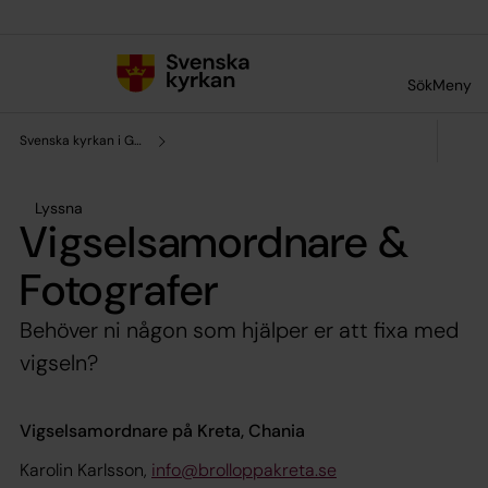
Till innehållet
Till undermeny
Sök
Meny
Svenska kyrkan i Grekland
Lyssna
Vigselsamordnare &
Fotografer
Behöver ni någon som hjälper er att fixa med
vigseln?
Vigselsamordnare på Kreta, Chania
Karolin Karlsson,
info@brolloppakreta.se