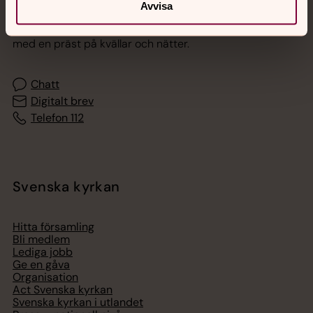
Avvisa
Akut samtals- och krisstöd. Prata eller chatta anonymt
med en präst på kvällar och nätter.
Chatt
Digitalt brev
Telefon 112
Svenska kyrkan
Hitta församling
Bli medlem
Lediga jobb
Ge en gåva
Organisation
Act Svenska kyrkan
Svenska kyrkan i utlandet