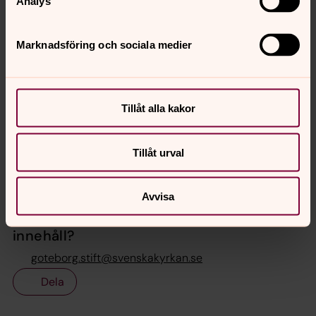
Analys
Anders Anderberg
Stiftsadjunkt för jourhavande präst, Kontaktperson
Marknadsföring och sociala medier
för sverigefinsk verksamhet,
Församlingsutvecklingsenheten, Göteborgs stift
Direkt:
031-771 30 21
Tillåt alla kakor
anders.anderberg@svenskakyrkan.se
E-post:
Tillåt urval
Avvisa
Publicerad 25 januari 2014
Synpunkter eller frågor på sidans
innehåll?
goteborg.stift@svenskakyrkan.se
Dela