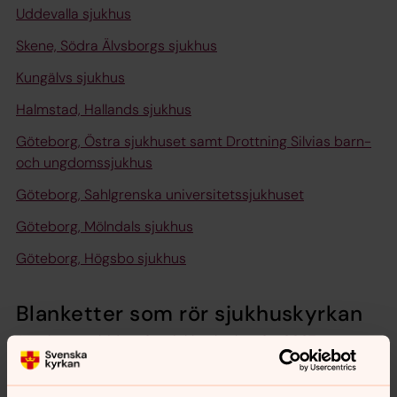
Uddevalla sjukhus
Skene, Södra Älvsborgs sjukhus
Kungälvs sjukhus
Halmstad, Hallands sjukhus
Göteborg, Östra sjukhuset samt Drottning Silvias barn-
och ungdomssjukhus
Göteborg, Sahlgrenska universitetssjukhuset
Göteborg, Mölndals sjukhus
Göteborg, Högsbo sjukhus
Blanketter som rör sjukhuskyrkan
Ansökan om bidrag för sjukhuskyrkan för 2027
Redovisning av bidrag till sjukhuskyrkan för 2025