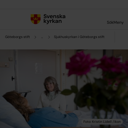
Till innehållet
Till undermeny
Sök
Meny
Göteborgs stift
...
Sjukhuskyrkan i Göteborgs stift