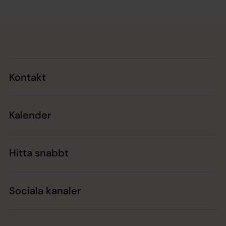
Tillbaka till toppen
Tillbaka till innehållet
Kontakt
Kalender
Hitta snabbt
Sociala kanaler