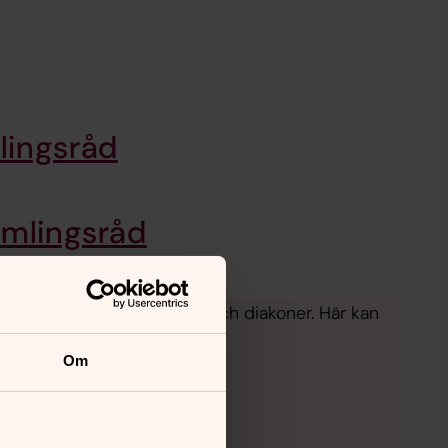
lingsråd
amlingsråd
ns med biskopar, präster och diakoner. Här kan
Om