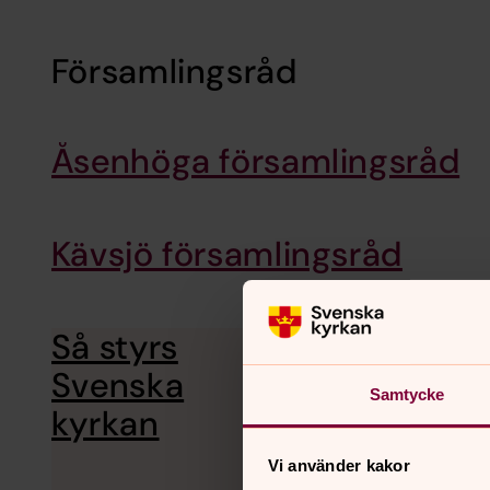
Församlingsråd
Åsenhöga församlingsråd
Kävsjö församlingsråd
Så styrs
Svenska kyrkan är en 
du lära dig mer om hu
Svenska
Samtycke
kyrkan
Vi använder kakor