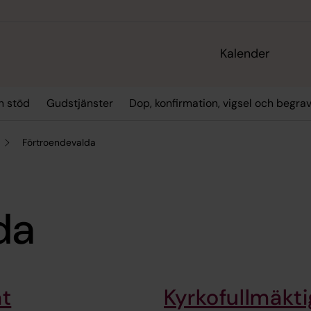
Kalender
h stöd
Gudstjänster
Dop, konfirmation, vigsel och begra
Förtroendevalda
da
at
Kyrkofullmäkti