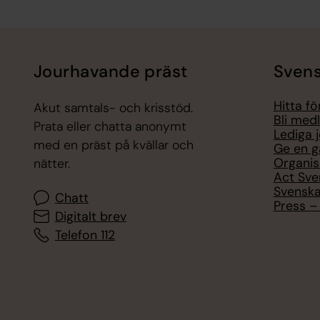
Tillbaka till toppen
Tillbaka till innehållet
Jourhavande präst
Svens
Hitta f
Akut samtals- och krisstöd.
Bli med
Prata eller chatta anonymt
Lediga 
med en präst på kvällar och
Ge en g
Organis
nätter.
Act Sve
Svenska
Chatt
Press – 
Digitalt brev
Telefon 112