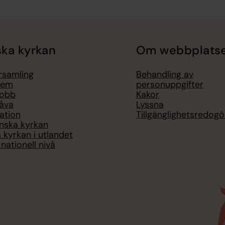
ka kyrkan
Om webbplats
örsamling
Behandling av
lem
personuppgifter
jobb
Kakor
åva
Lyssna
ation
Tillgänglighetsredogö
nska kyrkan
 kyrkan i utlandet
nationell nivå