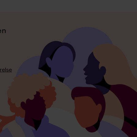
en
relse