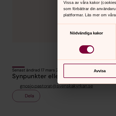
Vissa av våra kakor (cookies
som förbättrar din användaru
plattformar. Läs mer om våra
Samtyckesval
Nödvändiga kakor
Senast ändrad 17 mars 2025
Avvisa
Synpunkter eller frågor på sidans i
gnosjo.pastorat@svenskakyrkan.se
Dela