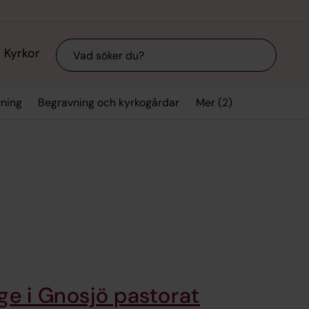
Sök
Kyrkor
Mer (2)
vning
Begravning och kyrkogårdar
ge i Gnosjö pastorat