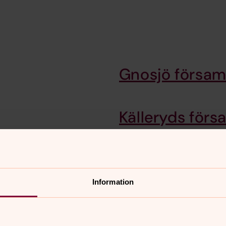
Gnosjö försam
Källeryds förs
öppen folkkyrka som styrs av förtroendevalda tillsamma
r Svenska kyrkan organiseras och hur beslut fattas.
Information