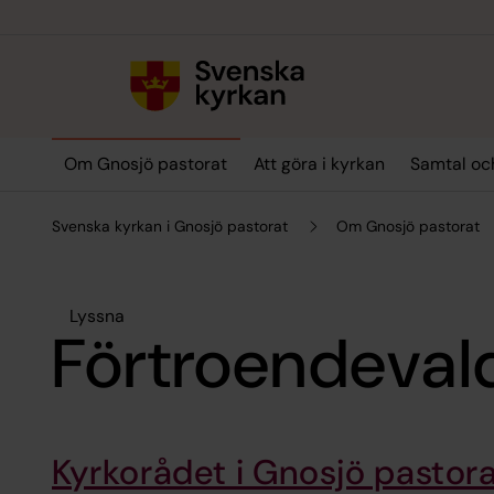
Till innehållet
Till undermeny
Om Gnosjö pastorat
Att göra i kyrkan
Samtal oc
Svenska kyrkan i Gnosjö pastorat
Om Gnosjö pastorat
Lyssna
Förtroendeval
Kyrkorådet i Gnosjö pastor