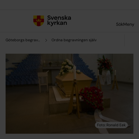
Till innehållet
Till undermeny
Sök
Meny
Göteborgs begravningssamfällighet
Ordna begravningen själv