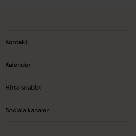
Tillbaka till toppen
Tillbaka till innehållet
Kontakt
Kalender
Hitta snabbt
Sociala kanaler