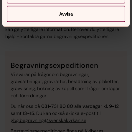
begravningsplatser i Göteborg. För ytterligare
information se broschyren
Råd vid begravning
.
Avvisa
Begravningssamfälligheten och begravningsbyråerna
kan ge ytterligare information. Behöver du ytterligare
hjälp - kontakta gärna begravningsexpeditionen.
Begravningsexpeditionen
Vi svarar på frågor om begravningar,
gravsättningar, gravrätter, beställning av plaketter,
gravvisning, bokning av kapell samt frågor om lagar
och förordningar.
Du når oss på
031-731 80 80
alla
vardagar kl. 9-12
samt
13-15
. Du kan också skicka e-post till
gbg.begravning@svenskakyrkan.se
Begravningsexpeditionen finns på Kvibergs