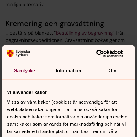
möjliga alternativ.
Kremering och gravsättning
... beställs på blankett ”
Beställning av begravning
” från
begravningsexpeditionen. Gravsättning bokas genom
begravningsexpeditionen, tel 031-731 80 80. Endast den
som enligt gravregistret är gravrättsinnehavare, eller
närmast anhörig, kan beställa begravning.
Begravningssamfälligheten ordnar gravöppning och
Samtycke
Information
Om
återställer gravplatsen efter gravsättningen.
Vi använder kakor
Kista och urna
Vissa av våra kakor (cookies) är nödvändiga för att
... ska vara av material som begravningssamfälligheten
webbplatsen ska fungera. Här finns också kakor för
godkänner. De kan köpas hos begravningsbyråer.
analys och kakor som förbättrar din användarupplevelse,
Föreskrifter hämtas/beställs från
samt kakor som används för marknadsföring och när vi
begravningsexpeditionen. Om du vill tillverka kistan eller
länkar vidare till andra plattformar. Läs mer om våra
urnan själv finns reglerna här:
Kravspecifikation för