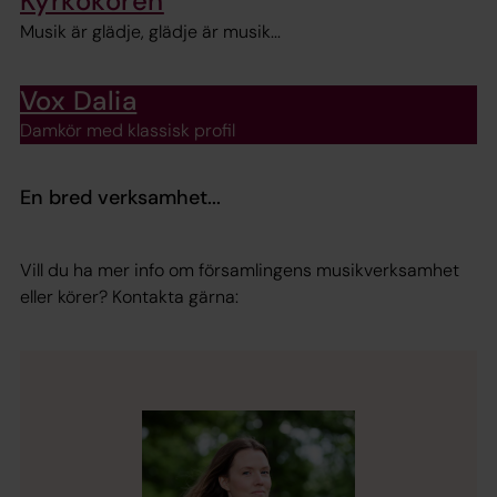
Kyrkokören
Musik är glädje, glädje är musik...
Vox Dalia
Damkör med klassisk profil
En bred verksamhet...
Vill du ha mer info om församlingens musikverksamhet
eller körer? Kontakta gärna: