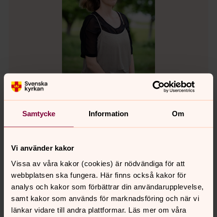
Emma Davidsson
Samtycke
Information
Om
Kyrkomusiker, Musikpedagog, Frändefors
församling
Vi använder kakor
Mobil:
073-0729506
emma.davidsson@svenskakyrkan.se
Vissa av våra kakor (cookies) är nödvändiga för att
E-post:
webbplatsen ska fungera. Här finns också kakor för
analys och kakor som förbättrar din användarupplevelse,
Mer om Emma Davidsson
samt kakor som används för marknadsföring och när vi
Emma har hand om församlingens
länkar vidare till andra plattformar. Läs mer om våra
musikverksamhet. Hon ser till att det blir