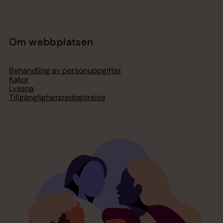
Om webbplatsen
Behandling av personuppgifter
Kakor
Lyssna
Tillgänglighetsredogörelse