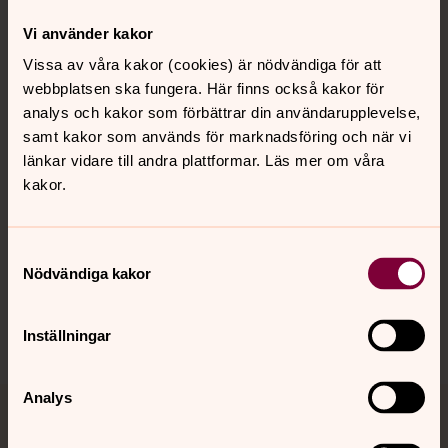
Vi använder kakor
Kontakt
Vissa av våra kakor (cookies) är nödvändiga för att
webbplatsen ska fungera. Här finns också kakor för
analys och kakor som förbättrar din användarupplevelse,
Kalender
samt kakor som används för marknadsföring och när vi
länkar vidare till andra plattformar. Läs mer om våra
kakor.
Hitta snabbt
Samtyckesval
Sociala kanaler
Nödvändiga kakor
Inställningar
Analys
Jourhavande präst