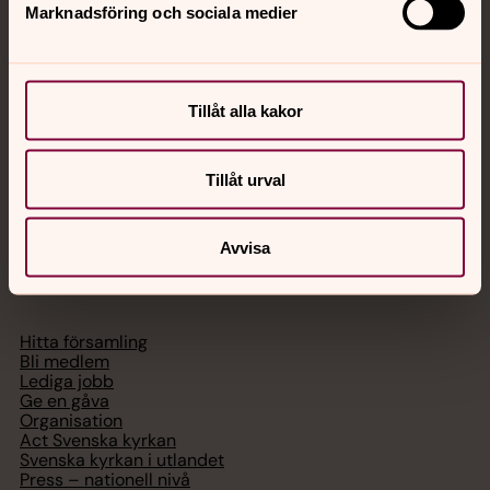
Marknadsföring och sociala medier
Akut samtals- och krisstöd. Prata eller chatta anonymt
med en präst på kvällar och nätter.
Tillåt alla kakor
Chatt
Digitalt brev
Telefon 112
Tillåt urval
Avvisa
Svenska kyrkan
Hitta församling
Bli medlem
Lediga jobb
Ge en gåva
Organisation
Act Svenska kyrkan
Svenska kyrkan i utlandet
Press – nationell nivå