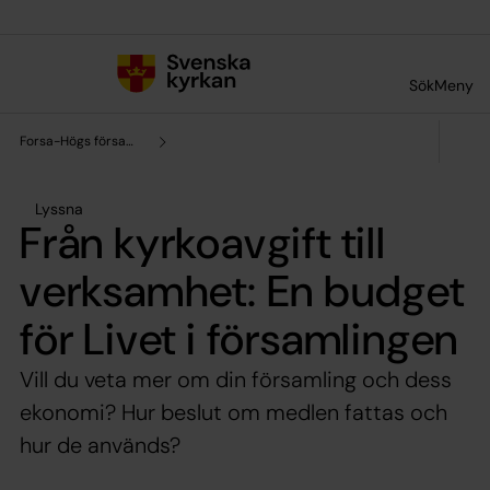
Till innehållet
Till undermeny
Sök
Meny
Forsa-Högs församling
Lyssna
Från kyrkoavgift till
verksamhet: En budget
för Livet i församlingen
Vill du veta mer om din församling och dess
ekonomi? Hur beslut om medlen fattas och
hur de används?