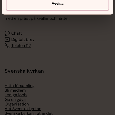
Jourhavande präst
Avvisa
Akut samtals- och krisstöd. Prata eller chatta anonymt
med en präst på kvällar och nätter.
Chatt
Digitalt brev
Telefon 112
Svenska kyrkan
Hitta församling
Bli medlem
Lediga jobb
Ge en gåva
Organisation
Act Svenska kyrkan
Svenska kyrkan i utlandet