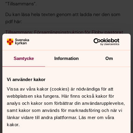
”Tillsammans”.
Du kan läsa hela texten genom att ladda ner den som
pdf här:
Tillsammans: Församlingsinstruktion för Floby pastorat
Samtycke
Information
Om
Senast ändrad 4 maj 2023
Synpunkter eller frågor på sidans
innehåll?
Vi använder kakor
floby.pastorat@svenskakyrkan.se
Vissa av våra kakor (cookies) är nödvändiga för att
Dela
webbplatsen ska fungera. Här finns också kakor för
analys och kakor som förbättrar din användarupplevelse,
samt kakor som används för marknadsföring och när vi
länkar vidare till andra plattformar. Läs mer om våra
Tillbaka till toppen
Tillbaka till innehållet
kakor.