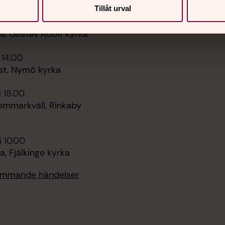
Tillåt urval
Sidkarta
 10.00
, Gustav Adolf kyrka
 14.00
st, Nymö kyrka
i 18.00
ommarkväll, Rinkaby
i 10.00
, Fjälkinge kyrka
kommande händelser