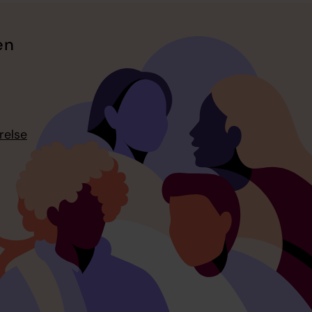
en
relse