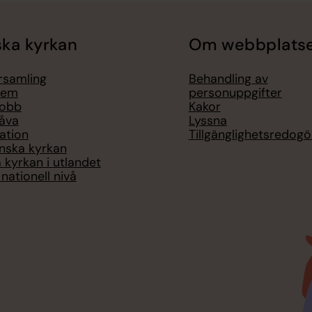
ka kyrkan
Om webbplats
örsamling
Behandling av
lem
personuppgifter
jobb
Kakor
åva
Lyssna
ation
Tillgänglighetsredogö
nska kyrkan
 kyrkan i utlandet
nationell nivå