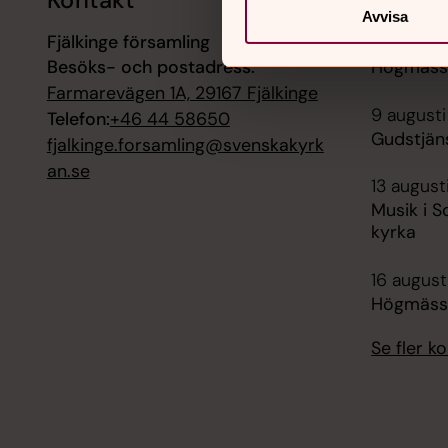
Avvisa
Fjälkinge församling
9 augusti
Besöks- och postadress:
Högmässa
Farmarevägen 1A, 29167 Fjälkinge
9 augusti
Telefon:
+46 44 58650
Gudstjän
fjalkinge.forsamling@svenskakyrk
an.se
13 august
Musik i S
kyrka
16 august
Högmässa
Se fler 