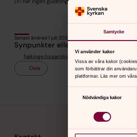
(Vi har ingen guidning av kyrkorna)
Samtycke
Senast ändrad 1 juli 2026
Synpunkter eller frågor på sidans i
Vi använder kakor
fjalkinge.forsamling@svenskakyrkan.se
Vissa av våra kakor (cookies
Dela
som förbättrar din användaru
plattformar. Läs mer om våra
Samtyckesval
Nödvändiga kakor
Tillbaka till toppen
Tillbaka till innehållet
Kontakt
Kalend