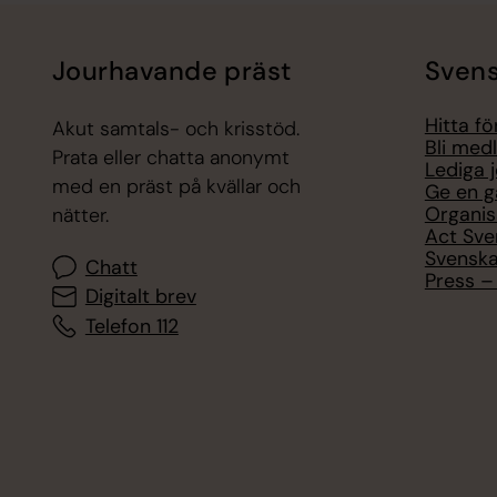
Jourhavande präst
Svens
Hitta f
Akut samtals- och krisstöd.
Bli med
Prata eller chatta anonymt
Lediga 
med en präst på kvällar och
Ge en g
Organis
nätter.
Act Sve
Svenska
Chatt
Press – 
Digitalt brev
Telefon 112