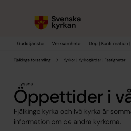
Till innehållet
Till undermeny
Gudstjänster
Verksamheter
Dop | Konfirmation |
Fjälkinge församling
Kyrkor | Kyrkogårdar | Fastigheter
Lyssna
Öppettider i v
Fjälkinge kyrka och Ivö kyrka är somm
information om de andra kyrkorna.