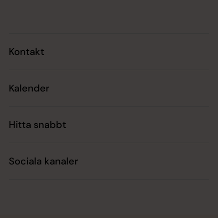
Tillbaka till toppen
Tillbaka till innehållet
Kontakt
Kalender
Hitta snabbt
Sociala kanaler