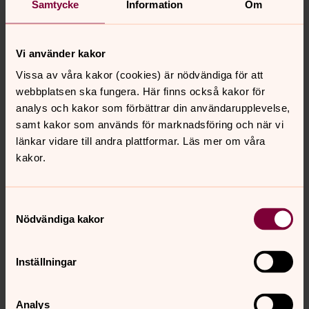
Samtycke
Information
Om
Välkommen med din ansökan om inträde i Svenska
kyrkan! Fyll i uppgifterna nedan. Fält med * är
Vi använder kakor
obligatoriska att fylla i. Vi skickar då en inträdesblankett
Vissa av våra kakor (cookies) är nödvändiga för att
till din folkbokföringsadress som du sedan returnerar till
webbplatsen ska fungera. Här finns också kakor för
oss.
analys och kakor som förbättrar din användarupplevelse,
samt kakor som används för marknadsföring och när vi
länkar vidare till andra plattformar. Läs mer om våra
kakor.
Samtyckesval
Jag är döpt i Svenska kyrkans ordning
Nödvändiga kakor
Jag är döpt i en annan kristen kyrkas ordning
Inställningar
Jag är inte döpt
Analys