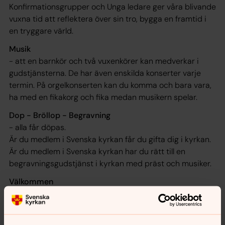
Konfirmationsgrupper och Unga ledare ger våra blivande
vuxna tid att reflektera över sin tro, bygga en framtid i
en tryggare värld.
Musik
- att en barnkör och två vuxenkörer kan medverkar i
gudstjänsterna. De har även enskilda konserter varje
termin. På orgelkonserten kan du komma och bara vara,
ha med en fikakorg och fika medan musikern spelar.
Dop - Bröllop - Begravning
- alla får döpas.
Är du medlem i Svenska kyrkan får du gifta dig i kyrkan.
Är du medlem i Svenska kyrkan har du rätt till en
begravningsgudstjänst i kyrkan med präst och musiker.
Välkommen
Om du ser dig som troende, sökande eller tvivlare spelar
ingen roll - kyrkan finns här för dig. Välkommen in i
gemenskapen!