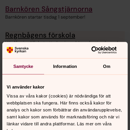
Barnkören Sångstjärnorna
Barnkören startar tisdag 1 september!
Regnbågens förskola
Här får vi möjlighet att växa i en skön och stimulerande
miljö
Samtycke
Information
Om
Senast ändrad 2 juli 2026
Synpunkter eller frågor på sidans
Vi använder kakor
innehåll?
Vissa av våra kakor (cookies) är nödvändiga för att
fjalkinge.forsamling@svenskakyrkan.se
webbplatsen ska fungera. Här finns också kakor för
Dela
analys och kakor som förbättrar din användarupplevelse,
samt kakor som används för marknadsföring och när vi
länkar vidare till andra plattformar. Läs mer om våra