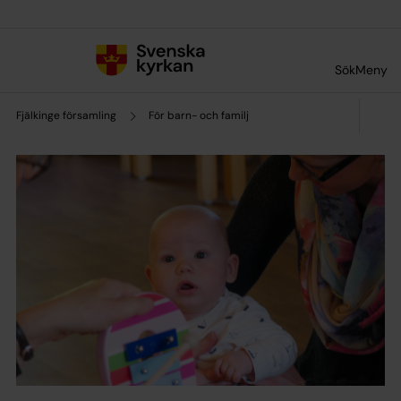
Till innehållet
Till undermeny
Sök
Meny
Fjälkinge församling
För barn- och familj