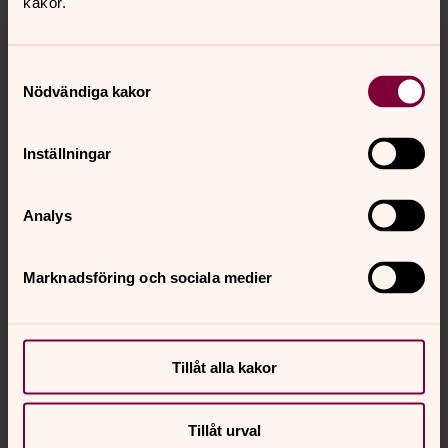
kakor.
Tillbaka till toppen
Tillbaka till innehållet
Samtyckesval
Nödvändiga kakor
Kontakt
Inställningar
Kalender
Analys
Marknadsföring och sociala medier
Hitta snabbt
Sociala kanaler
Tillåt alla kakor
Tillåt urval