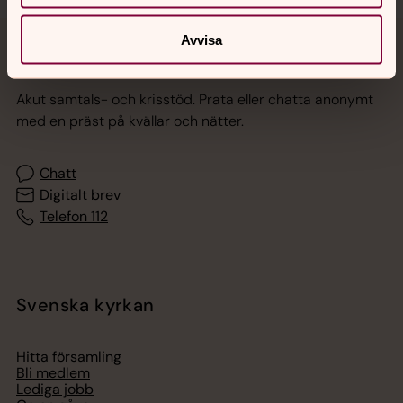
Avvisa
Jourhavande präst
Akut samtals- och krisstöd. Prata eller chatta anonymt
med en präst på kvällar och nätter.
Chatt
Digitalt brev
Telefon 112
Svenska kyrkan
Hitta församling
Bli medlem
Lediga jobb