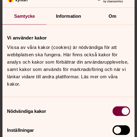
medvetet i våra kroppar, för vårt eget läkande.
Kostnadsfritt.
Samtycke
Information
Om
Tillfällen hösten 2026:
fredagar 4 september–27
november.
Vi använder kakor
Föranmälan senast 2 september till Pamela Melin, 070-
Vissa av våra kakor (cookies) är nödvändiga för att
514 70 98,
pamela.melin@telia.com
webbplatsen ska fungera. Här finns också kakor för
analys och kakor som förbättrar din användarupplevelse,
samt kakor som används för marknadsföring och när vi
länkar vidare till andra plattformar. Läs mer om våra
kakor.
Händer i församlingen
Samtyckesval
Aktuella aktiviteter, gudstjänster och evenemang.
Nödvändiga kakor
Inställningar