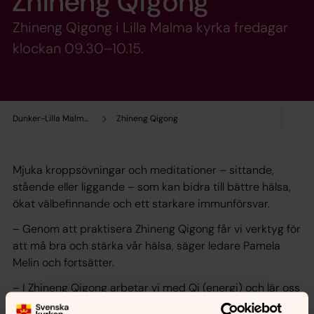
Zhineng Qigong
Zhineng Qigong i Lilla Malma kyrka fredagar
klockan 09.30–10.15.
Dunker-Lilla Malma församling
Zhineng Qigong
Mjuka kroppsövningar och meditationer – sittande,
stående eller liggande – som kan bidra till bättre hälsa,
ökat välbefinnande och ett starkare immunförsvar.
– Genom att praktisera Zhineng Qigong får vi verktyg för
att må bra och stärka vår hälsa, säger ledare Pamela
Melin och fortsätter.
– I Zhineng Qigong arbetar vi med Qi (energi) och lär oss
under kursens gång att känna och använda den