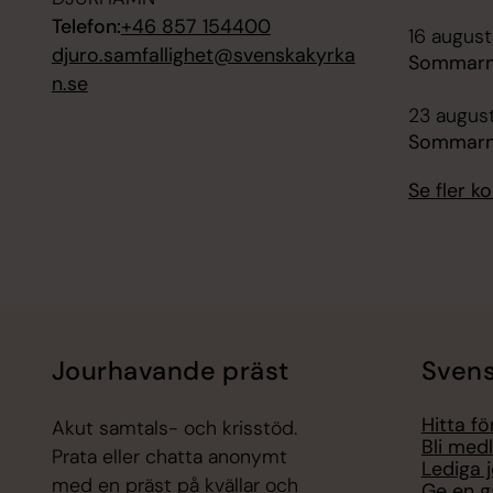
Telefon:
+46 857 154400
16 augusti
djuro.samfallighet@svenskakyrka
Sommarmä
n.se
23 august
Sommarm
Se fler 
Jourhavande präst
Svens
Hitta f
Akut samtals- och krisstöd.
Bli med
Prata eller chatta anonymt
Lediga 
med en präst på kvällar och
Ge en g