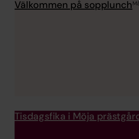
Välkommen på sopplunch
Må
Tisdagsfika i Möja prästgår