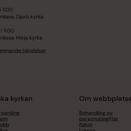
 11.00
ssa, Djurö kyrka
i 11.00
ässa, Möja kyrka
kommande händelser
ka kyrkan
Om webbplats
örsamling
Behandling av
lem
personuppgifter
jobb
Kakor
åva
Lyssna