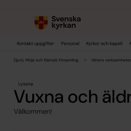
Till innehållet
Till undermeny
Kontakt uppgifter
Personal
Kyrkor och kapell
Djurö, Möja och Nämdö församling
Vårens verksamhete
Lyssna
Vuxna och äld
Välkommen!