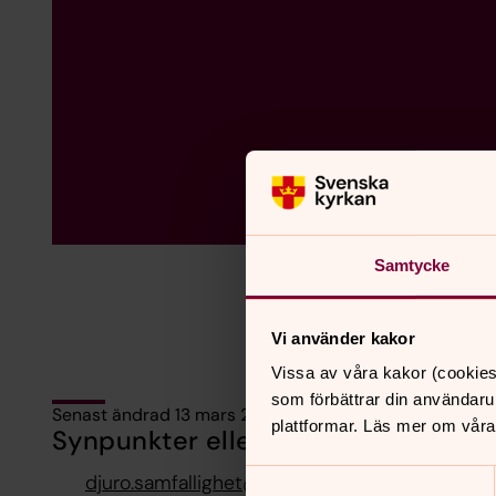
Samtycke
Vi använder kakor
Vissa av våra kakor (cookies
som förbättrar din användaru
Senast ändrad 13 mars 2026
plattformar. Läs mer om våra
Synpunkter eller frågor på sidans i
Samtyckesval
djuro.samfallighet@svenskakyrkan.se