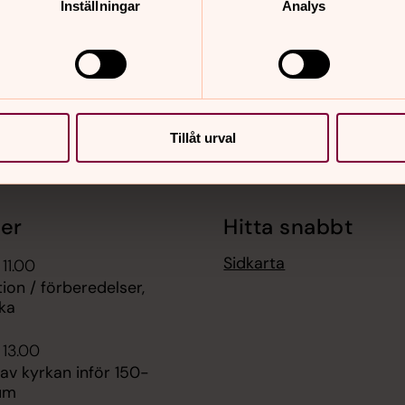
Inställningar
Analys
Tillåt urval
er
Hitta snabbt
Sidkarta
 11.00
ion / förberedelser,
rka
 13.00
av kyrkan inför 150-
eum