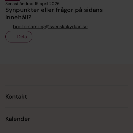
Senast ändrad 15 april 2026
Synpunkter eller frågor på sidans
innehåll?
boo.forsamling@svenskakyrkan.se
Dela
Tillbaka till toppen
Tillbaka till innehållet
Kontakt
Kalender