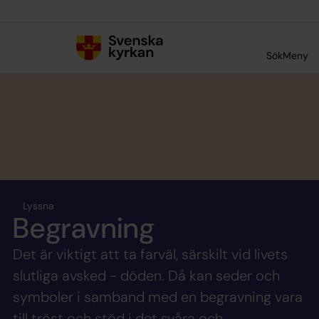
Till innehållet
Till undermeny
Sök
Meny
Lyssna
Begravning
Det är viktigt att ta farväl, särskilt vid livets
slutliga avsked - döden. Då kan seder och
symboler i samband med en begravning vara
till tröst och stöd i det svåra och