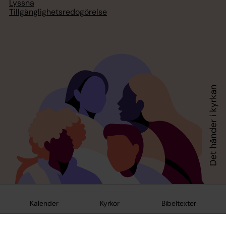
Lyssna
Tillgänglighetsredogörelse
Kalender
Kyrkor
Bibeltexter