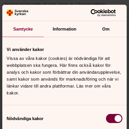
begravningsombud som utses av Länsstyrelsen.
Ombudets uppgift är att granska att
begravningsavgiften används rätt, samt bevaka
rättigheterna för dem som inte tillhör Svenska kyrkan.
Samtycke
Information
Om
Vi använder kakor
Förslag på psalmer och sånger
Vissa av våra kakor (cookies) är nödvändiga för att
vid begravning
webbplatsen ska fungera. Här finns också kakor för
Förslag på psalmer och sånger vid begravning
analys och kakor som förbättrar din användarupplevelse,
Den levande musiken är en betydelsefull del av
samt kakor som används för marknadsföring och när vi
begravningen. Kyrkomusikern tar gärna emot
länkar vidare till andra plattformar. Läs mer om våra
önskemål och ger tips kring musiken vid
kakor.
begravningen.
Klicka här för att läsa mer och se listan med förslag
Samtyckesval
på psalmer och sånger för begravning
Nödvändiga kakor