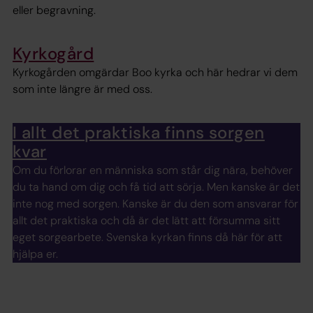
eller begravning.
Kyrkogård
Kyrkogården omgärdar Boo kyrka och här hedrar vi dem
som inte längre är med oss.
I allt det praktiska finns sorgen
kvar
Om du förlorar en människa som står dig nära, behöver
du ta hand om dig och få tid att sörja. Men kanske är det
inte nog med sorgen. Kanske är du den som ansvarar för
allt det praktiska och då är det lätt att försumma sitt
eget sorgearbete. Svenska kyrkan finns då här för att
hjälpa er.