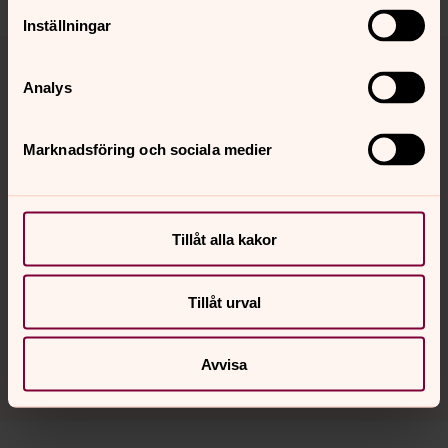
Inställningar
Sorgestöd
Analys
Enskilt samtal
Marknadsföring och sociala medier
Sorgestödsgrupp
Tillåt alla kakor
Stödgrupp för barn och unga i sorg
Tillåt urval
Jourhavande präst
Avvisa