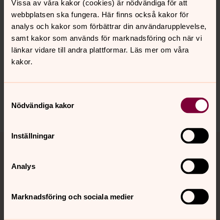
Vissa av våra kakor (cookies) är nödvändiga för att
webbplatsen ska fungera. Här finns också kakor för
analys och kakor som förbättrar din användarupplevelse,
Senast ändrad 8 januari 2026
samt kakor som används för marknadsföring och när vi
Synpunkter eller frågor på sidans
länkar vidare till andra plattformar. Läs mer om våra
innehåll?
kakor.
bokenasets.forsamling@svenskakyrkan.se
Dela
Samtyckesval
Nödvändiga kakor
Tillbaka till toppen
Tillbaka till innehållet
Inställningar
Analys
Kontakt
Marknadsföring och sociala medier