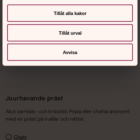
Kalender
Tillåt alla kakor
Hitta snabbt
Tillåt urval
Sociala kanaler
Avvisa
Jourhavande präst
Akut samtals- och krisstöd. Prata eller chatta anonymt
med en präst på kvällar och nätter.
Chatt