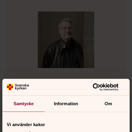
Jan Bondesson
Kantor, Bokenäsets församling
Samtycke
Information
Om
Direkt:
0522-506458
SMS:
0701-936458
jan.bondesson@svenskakyrkan.se
E-post:
Vi använder kakor