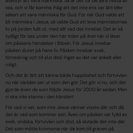
äventyr att vara människa. Så är det för de allra flesta av
oss, och vi får komma ihåg att det inte ens var lätt eller
säkert att vara människa för Gud. För när Gud valde att
bli människa i Jesus, så valde Gud att leva människornas
liv på jorden fullt ut, med allt vad det innebar. Det är så
tydligt för oss under den här tiden på året när vi läser
om påskens händelser i Bibeln. För Jesus innebar
påsken slutet på hans liv. Påsken innebar svek,
förnedring och till slut död. Inget av det var enkelt eller
roligt.
Och det är lätt att känna både hopplöshet och förtvivlan
nu när världen ser ut som den gör. Det gör vi nu, och det
gjorde även de som följde Jesus för 2000 år sedan. Men
vi ska inte stanna i den känslan!
För vad vi vet, som inte Jesus vänner visste där och då,
det är vad som kommer sen. Även om påsken var fylld av
svek, ondska, förtvivlan och död, så slutade det inte där.
Det som mötte kvinnorna när de kom till graven på