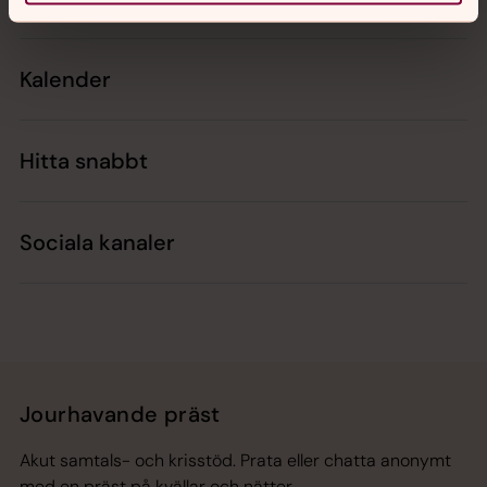
Kalender
Hitta snabbt
Sociala kanaler
Jourhavande präst
Akut samtals- och krisstöd. Prata eller chatta anonymt
med en präst på kvällar och nätter.