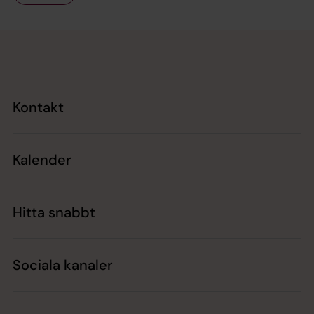
Tillbaka till toppen
Tillbaka till innehållet
Kontakt
Kalender
Hitta snabbt
Sociala kanaler