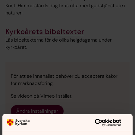
Kristi Himmelsfärds dag firas ofta med gudstjänst ute i
naturen.
Kyrkoårets bibeltexter
Läs bibeltexterna för de olika helgdagarna under
kyrkoåret.
För att se innehållet behöver du acceptera kakor
för marknadsföring.
Se videon på Vimeo i stället.
Ändra inställningar