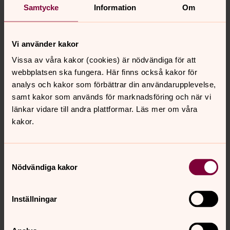
Samtycke
Information
Om
För att se innehållet behöver du acceptera kakor
för marknadsföring.
Vi använder kakor
Vissa av våra kakor (cookies) är nödvändiga för att
Se videon på Vimeo i stället.
webbplatsen ska fungera. Här finns också kakor för
analys och kakor som förbättrar din användarupplevelse,
Ändra inställningar
samt kakor som används för marknadsföring och när vi
länkar vidare till andra plattformar. Läs mer om våra
kakor.
Inlägg från
”Tankar inför helgen”
Samtyckesval
Nödvändiga kakor
Kan Gud komma till förbutiken där sällskap
väntar?
Inställningar
En dag ska du bara titta åt ett annat håll i några
sekunder, och när du tittar tillbaka, är Gud borta. Borta,
som en dröm sekunden efter att du vaknat. Borta, som