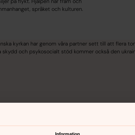
jer på flykt. Hjälpen når fram och
mmanhanget, språket och kulturen.
nska kyrkan har genom våra partner sett till att flera t
liga skydd och psykosocialt stöd kommer också den ukrains
Information