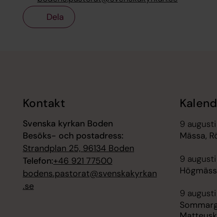
Dela
Tillbaka till toppen
Tillbaka till innehållet
Kontakt
Kalend
Svenska kyrkan Boden
9 augusti
Besöks- och postadress:
Mässa, R
Strandplan 25, 96134 Boden
9 augusti
Telefon:
+46 921 77500
Högmässa
bodens.pastorat@svenskakyrkan
.se
9 augusti
Sommargu
Matteusk