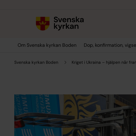
Till innehållet
Till undermeny
Om Svenska kyrkan Boden
Dop, konfirmation, vigs
Svenska kyrkan Boden
Kriget i Ukraina – hjälpen når fr