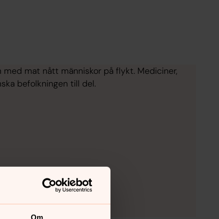
on med mat nått människor på flykt. Mediciner,
ka befolkningen till del.
Om