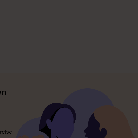
en
relse