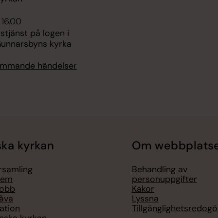
 16.00
tjänst på logen i
Gunnarsbyns kyrka
kommande händelser
ka kyrkan
Om webbplats
örsamling
Behandling av
lem
personuppgifter
jobb
Kakor
åva
Lyssna
ation
Tillgänglighetsredogö
nska kyrkan