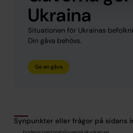
Ukraina
Situationen för Ukrainas befolkni
Din gåva behövs.
Ge en gåva
Synpunkter eller frågor på sidans i
bodens.pastorat@svenskakyrkan.se