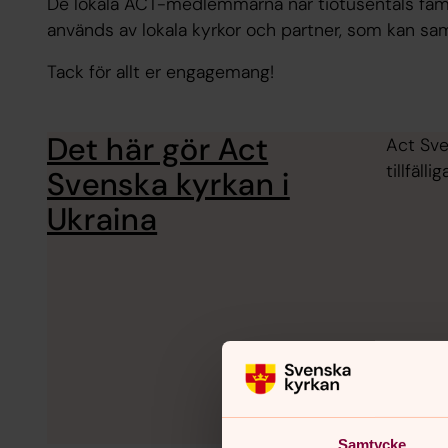
De lokala ACT-medlemmarna når tiotusentals famil
används av lokala kyrkor och partner, som kan sa
Tack för allt er engagemang!
Det här gör Act
Act Sve
tillfäl
Svenska kyrkan i
Ukraina
Samtycke