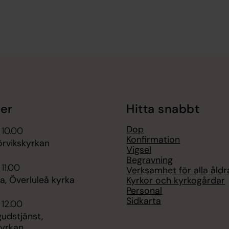
er
Hitta snabbt
Dop
 10.00
Konfirmation
örvikskyrkan
Vigsel
Begravning
 11.00
Verksamhet för alla åldr
, Överluleå kyrka
Kyrkor och kyrkogårdar
Personal
Sidkarta
 12.00
dstjänst,
yrkan