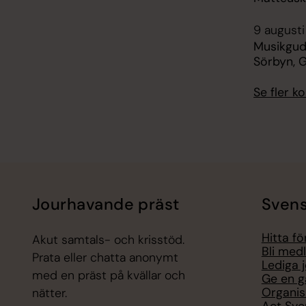
9 augusti
Musikguds
Sörbyn, 
Se fler 
Jourhavande präst
Svens
Hitta f
Akut samtals- och krisstöd.
Bli med
Prata eller chatta anonymt
Lediga 
med en präst på kvällar och
Ge en g
Organis
nätter.
Act Sve