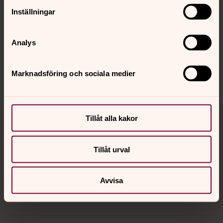
Inställningar
Synpunkter eller frågor på sidans
Analys
innehåll?
bodens.pastorat@svenskakyrkan.se
Marknadsföring och sociala medier
Dela
Tillbaka till toppen
Tillbaka till innehållet
Tillåt alla kakor
Tillåt urval
Kontakt
Avvisa
Kalender