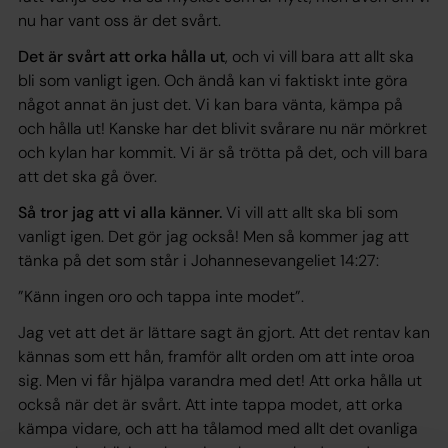
nu har vant oss är det svårt.
Det är svårt att orka hålla ut
, och vi vill bara att allt ska
bli som vanligt igen. Och ändå kan vi faktiskt inte göra
något annat än just det. Vi kan bara vänta, kämpa på
och hålla ut! Kanske har det blivit svårare nu när mörkret
och kylan har kommit. Vi är så trötta på det, och vill bara
att det ska gå över.
Så tror jag att vi alla känner.
Vi vill att allt ska bli som
vanligt igen. Det gör jag också! Men så kommer jag att
tänka på det som står i Johannesevangeliet 14:27:
”Känn ingen oro och tappa inte modet”
.
Jag vet att det är lättare sagt än gjort. Att det rentav kan
kännas som ett hån, framför allt orden om att inte oroa
sig. Men vi får hjälpa varandra med det! Att orka hålla ut
också när det är svårt. Att inte tappa modet, att orka
kämpa vidare, och att ha tålamod med allt det ovanliga