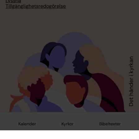
Lyssna
Tillgänglighetsredogörelse
Kalender
Kyrkor
Bibeltexter