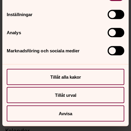
/Anna Ahlström Nilsson, präst
Inställningar
Analys
Synpunkter eller frågor på sidans
innehåll?
bodens.pastorat@svenskakyrkan.se
Marknadsföring och sociala medier
Dela
Tillåt alla kakor
Tillbaka till toppen
Tillbaka till innehållet
Tillåt urval
Kontakt
Avvisa
Kalender