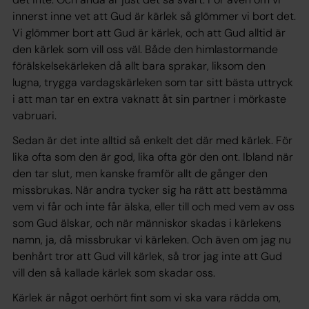
innerst inne vet att Gud är kärlek så glömmer vi bort det.
Vi glömmer bort att Gud är kärlek, och att Gud alltid är
den kärlek som vill oss väl. Både den himlastormande
förälskelsekärleken då allt bara sprakar, liksom den
lugna, trygga vardagskärleken som tar sitt bästa uttryck
i att man tar en extra vaknatt åt sin partner i mörkaste
vabruari.
Sedan är det inte alltid så enkelt det där med kärlek. För
lika ofta som den är god, lika ofta gör den ont. Ibland när
den tar slut, men kanske framför allt de gånger den
missbrukas. När andra tycker sig ha rätt att bestämma
vem vi får och inte får älska, eller till och med vem av oss
som Gud älskar, och när människor skadas i kärlekens
namn, ja, då missbrukar vi kärleken. Och även om jag nu
benhårt tror att Gud vill kärlek, så tror jag inte att Gud
vill den så kallade
kärlek
som skadar oss.
Kärlek är något oerhört fint som vi ska vara rädda om,