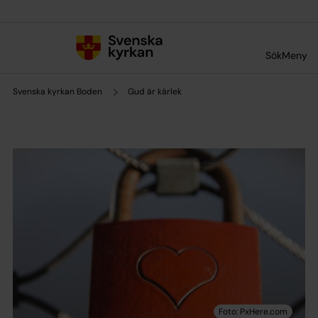
Till innehållet
Till undermeny
Sök
Meny
Svenska kyrkan Boden
Gud är kärlek