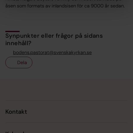
åsen som formats av inlandsisen för ca 9000 år sedan.
Synpunkter eller frågor på sidans
innehåll?
bodens.pastorat@svenskakyrkan.se
Dela
Tillbaka till toppen
Tillbaka till innehållet
Kontakt