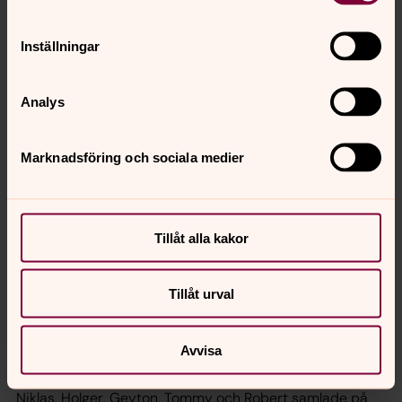
oss att göra mycket av lite, hellre än lite av väldigt
mycket.
Inställningar
/Tommy Persson, präst
Analys
Marknadsföring och sociala medier
Tillåt alla kakor
Tillåt urval
Avvisa
Foto: Harry Hannu
Niklas, Holger, Geyton, Tommy och Robert samlade på