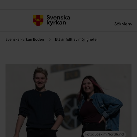
Till innehållet
Till undermeny
Sök
Meny
Svenska kyrkan Boden
Ett år fullt av möjligheter